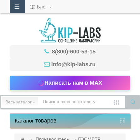
Блог
Кабинет
8(800)-600-53-15
Обратный
звонок
info@kip-labs.ru
Написать нам в MAX
8(800)-600-
53-
Весь каталог
15
товаров
Каталог
Режим
работы
Производитель
ГОСМЕТР