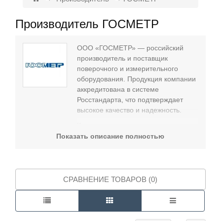
Производитель ГОСМЕТР
Контакты
ООО «ГОСМЕТР» — российский
производитель и поставщик
поверочного и измерительного
оборудования. Продукция компании
аккредитована в системе
Росстандарта, что подтверждает
высокое качество и надежность.
Компания предлагает
манометры
образцовые
,
калибраторы
Показать описание полностью
давления
,
грузопоршневые
манометры
и
эталоны давления
,
которые находят применение в
метрологических службах,
СРАВНЕНИЕ ТОВАРОВ (0)
промышленных лабораториях, а
также в энергетике.
Заказать продукцию с официальной