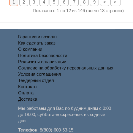
1
2
3
4
5
6
7
8
9
>
>|
Показано с 1 по 12 из 146 (всего 13 страниц)
Гарантии и возврат
Как сделать заказ
О компании
Политика безопасности
Реквизиты организации
Согласие на обработку персональных данных
Условия соглашения
Тендерный отдел
Контакты
Оплата
Доставка
Мы работаем для Вас по будним дням с 9:00
до 18:00, суббота-воскресенье: выходные
дни.
Телефон
:
8(800)-600-53-15