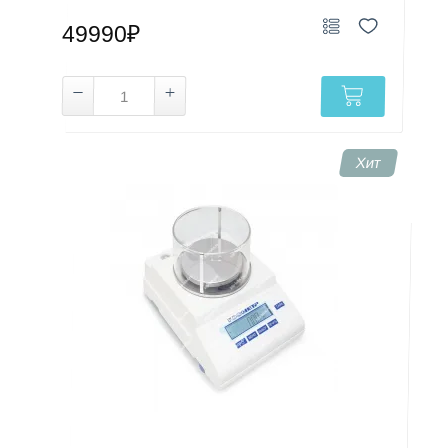
49990₽
Хит