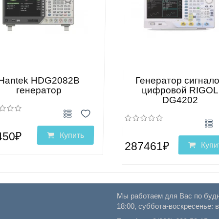
Hantek HDG2082B
Генератор сигнал
генератор
цифровой RIGOL
DG4202
450₽
Купить
287461₽
Купи
Мы работаем для Вас по будн
18:00, суббота-воскресенье: 