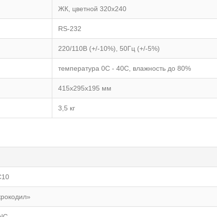
ЖК, цветной 320х240
RS-232
220/110В (+/-10%), 50Гц (+/-5%)
температура 0C - 40C, влажность до 80%
415х295х195 мм
3,5 кг
С10
крокодил»
BNC