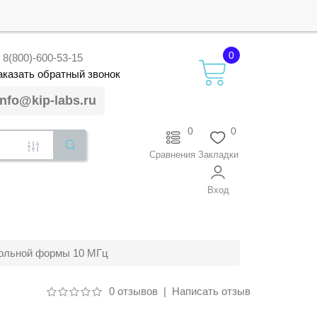
0
8(800)-600-53-15
аказать
обратный
звонок
info@kip-labs.ru
0
0
Сравнения
Закладки
Вход
вольной формы 10 МГц
0 отзывов
|
Написать отзыв