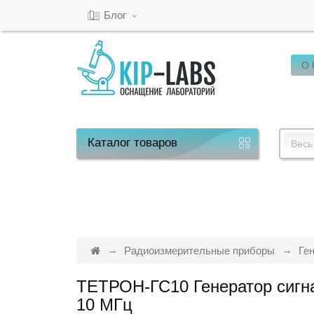
Блог
О
Кабинет
Обратный
звонок
Каталог
товаров
Весь
8(800)-600-
53-
15
Радиоизмерительные приборы
Ге
ТЕТРОН-ГС10 Генератор сигн
Режим
10 МГц
работы