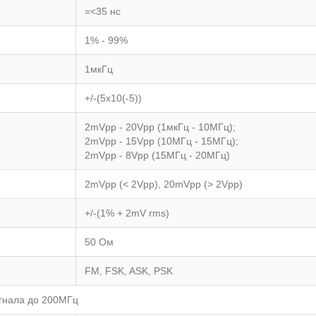
=<35 нс
1% - 99%
1мкГц
+/-(5x10(-5))
2mVpp - 20Vpp (1мкГц - 10МГц);
2mVpp - 15Vpp (10МГц - 15МГц);
2mVpp - 8Vpp (15МГц - 20МГц)
2mVpp (< 2Vpp), 20mVpp (> 2Vpp)
+/-(1% + 2mV rms)
50 Ом
FM, FSK, ASK, PSK
игнала до 200МГц