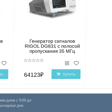
ов
Генератор сигналов
RIGOL DG831 с полосой
пропускания 35 МГц
64123₽
ть
Купить
им дням с 9:00 до
выходные дни.