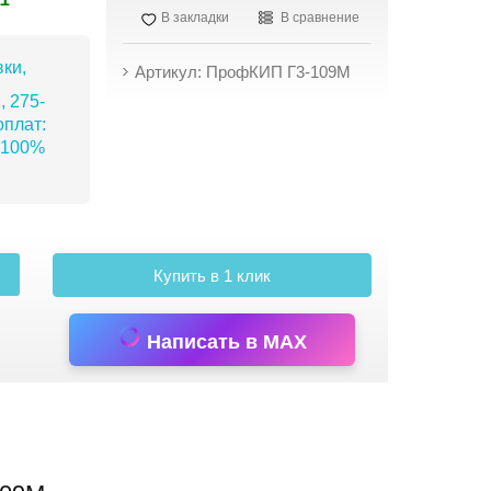
В закладки
В сравнение
ки,
Артикул: ПрофКИП Г3-109М
, 275-
плат:
 100%
Купить в 1 клик
Написать в MAX