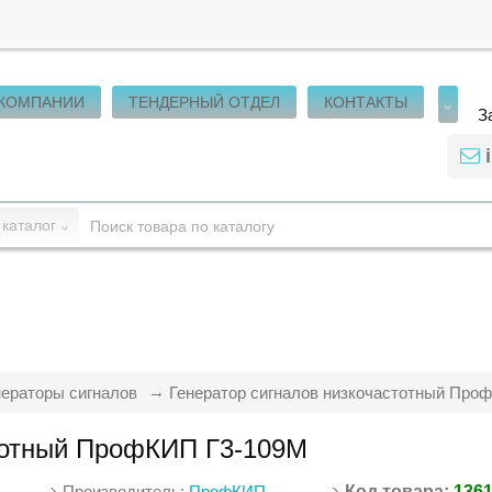
 КОМПАНИИ
ТЕНДЕРНЫЙ ОТДЕЛ
КОНТАКТЫ
З
 каталог
нераторы сигналов
Генератор сигналов низкочастотный Про
стотный ПрофКИП Г3-109М
Производитель:
ПрофКИП
Код товара:
136