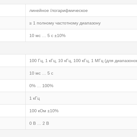
линейное /логарифмическое
≥ 1 полному частотному диапазону
10 мс … 5 с ±10%
100 Гц, 1 кГц, 10 кГц, 100 кГц, 1 МГц (для диапазоно
10 мс … 5 с
0% … 100%
1 кГц
100 кОм ±10%
0 В … 2 В