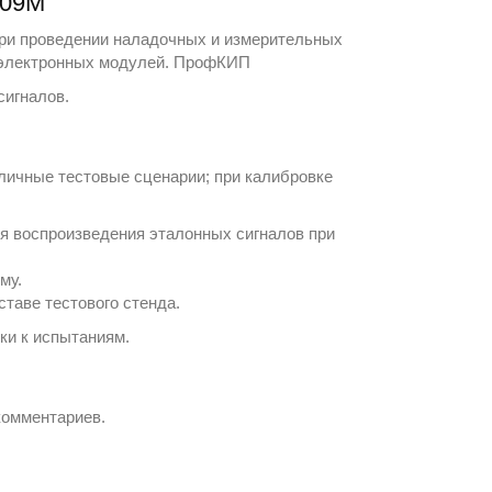
109М
при проведении наладочных и измерительных
 электронных модулей.
ПрофКИП
сигналов
.
личные тестовые сценарии; при калибровке
ля воспроизведения эталонных сигналов при
му.
таве тестового стенда.
ки к испытаниям.
комментариев.