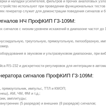
ерки и наладки усилителей, фильтров и прочих аналоговых узло
устройство используют при проведении функциональных тестов 
ях генератор служит для демонстрации поведения сигналов и б
сигналов НЧ ПрофКИП Г3-109М:
 сигналов с низким уровнем искажений в диапазоне частот до 
усоидальную, треугольную, прямоугольную, пилообразную, импу
омер.
борудования в звуковом и ультразвуковом диапазонах, при ви
са RS-232 и дискретности регулировок для интеграции в авто
енератора сигналов ПрофКИП Г3-109М:
а, прямоугольник, импульс, ТТЛ и КМОП;
неш), АМ, ЧМ, ФМ и т.д.;
рии, амплитуды;
нутренних (5 разрядов) и внешних (8 разрядов) сигналов;