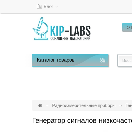
Блог
О
Кабинет
Обратный
звонок
Каталог
товаров
Весь
8(800)-600-
53-
15
Радиоизмерительные приборы
Ге
Генератор сигналов низкоча
Режим
работы