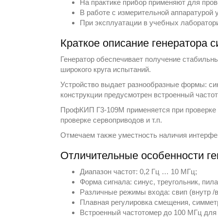
На практике прибор применяют для пров
В работе с измерительной аппаратурой 
При эксплуатации в учебных лаборатори
Краткое описание генератора 
Генератор обеспечивает получение стабильных
широкого круга испытаний.
Устройство выдает разнообразные формы: син
конструкции предусмотрен встроенный частот
ПрофКИП Г3-109М применяется при проверке о
проверке сервоприводов и т.п.
Отмечаем также уместность наличия интерфей
Отличительные особенности г
Диапазон частот: 0,2 Гц … 10 МГц;
Форма сигнала: синус, треугольник, пил
Различные режимы входа: свип (внутр /в
Плавная регулировка смещения, симмет
Встроенный частотомер до 100 МГц для в