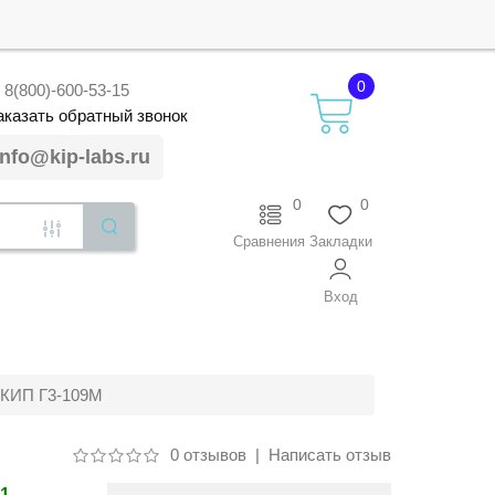
0
8(800)-600-53-15
аказать
обратный
звонок
info@kip-labs.ru
0
0
Сравнения
Закладки
Вход
фКИП Г3-109М
0 отзывов
|
Написать отзыв
11