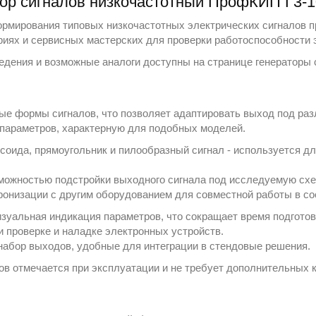
тор сигналов низкочастотный ПрофКИП Г3-
рмирования типовых низкочастотных электрических сигналов 
ориях и сервисных мастерских для проверки работоспособности
едения и возможные аналоги доступны на странице
генераторы 
ые формы сигналов, что позволяет адаптировать выход под раз
 параметров, характерную для подобных моделей.
соида, прямоугольник и пилообразный сигнал - используется д
можностью подстройки выходного сигнала под исследуемую схе
онизации с другим оборудованием для совместной работы в сос
изуальная индикация параметров, что сокращает время подготов
 проверке и наладке электронных устройств.
набор выходов, удобные для интеграции в стендовые решения.
ов отмечается при эксплуатации и не требует дополнительных 