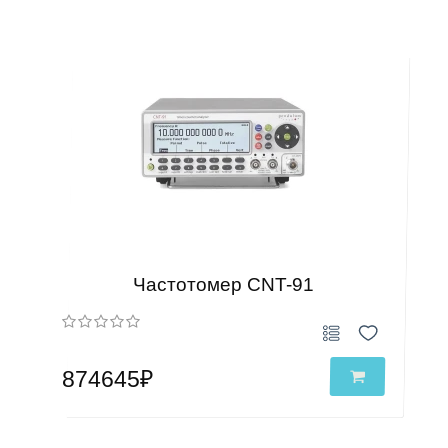
Частотомер CNT-91
874645₽