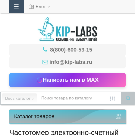
Блог
Кабинет
8(800)-600-53-15
Обратный
звонок
info@kip-labs.ru
Написать нам в MAX
8(800)-600-
53-
Весь каталог
15
товаров
Каталог
Режим
работы
Частотомер электронно-счетный