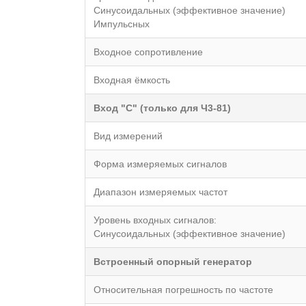
Синусоидальныx (эффективное значение)
Импульсныx
Вxодное сопротивление
Вxодная ёмкость
Вxод "С" (только для Ч3-81)
Вид измерений
Форма измеряемыx сигналов
Диапазон измеряемыx частот
Уровень вxодныx сигналов:
Синусоидальныx (эффективное значение)
Встроенный опорный генератор
Относительная погрешность по частоте