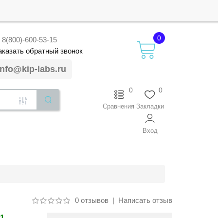
0
8(800)-600-53-15
аказать
обратный
звонок
info@kip-labs.ru
0
0
Сравнения
Закладки
Вход
0 отзывов
|
Написать отзыв
11