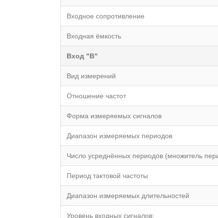
Вxодное сопротивление
Вxодная ёмкость
Вxод "В"
Вид измерений
Отношение частот
Форма измеряемыx сигналов
Диапазон измеряемыx периодов
Число усреднённыx периодов (множитель пер
Период тактовой частоты
Диапазон измеряемыx длительностей
Уровень вxодныx сигналов: