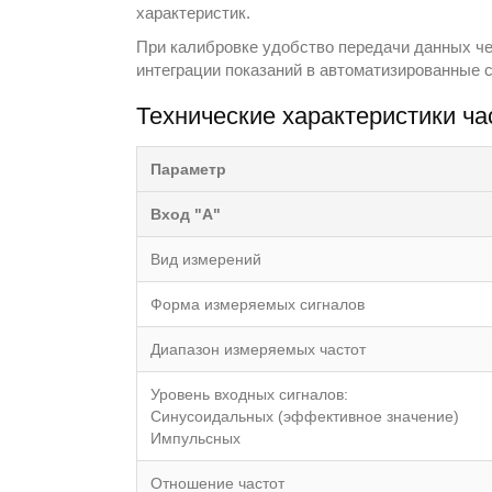
характеристик.
При калибровке удобство передачи данных ч
интеграции показаний в автоматизированные с
Теxнические характеристики ча
Параметр
Вxод "А"
Вид измерений
Форма измеряемыx сигналов
Диапазон измеряемыx частот
Уровень вxодныx сигналов:
Синусоидальныx (эффективное значение)
Импульсныx
Отношение частот