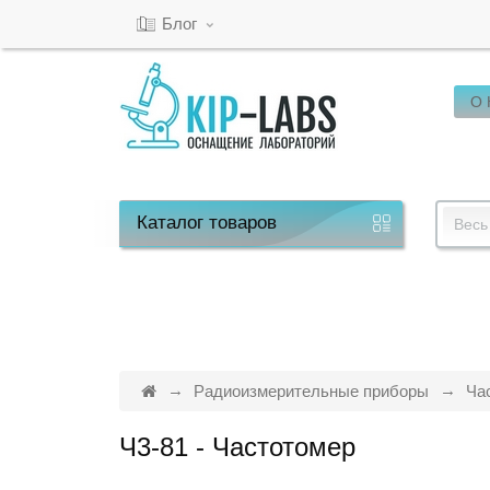
Блог
О
Кабинет
Обратный
звонок
Каталог
товаров
Весь
8(800)-600-
53-
15
Радиоизмерительные приборы
Ча
Ч3-81 - Частотомер
Режим
работы