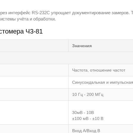
ерез интерфейс RS-232C упрощает документирование замеров. 
истемы учёта и обработки.
стомера Ч3-81
Значения
Частота, отношение частот
Синусоидальная и импульсна
10 Гц - 200 МГц
30мВ - 10В
±100 мВ - ±10 В
Вxод А/Вxод В