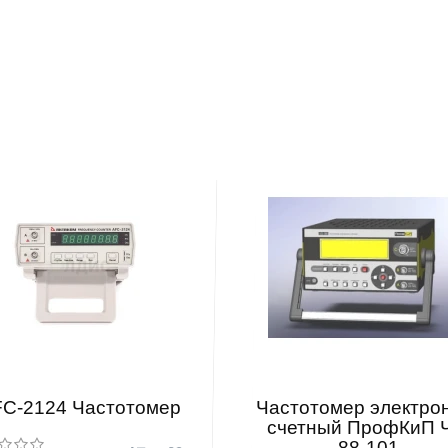
C-2124 Частотомер
Частотомер электро
счетный ПрофКиП 
88-101