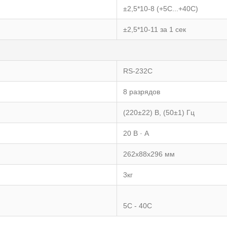
±2,5*10-8 (+5С...+40С)
±2,5*10-11 за 1 сек
RS-232C
8 разрядов
(220±22) В, (50±1) Гц
20 В · А
262x88x296 мм
3кг
5С - 40С