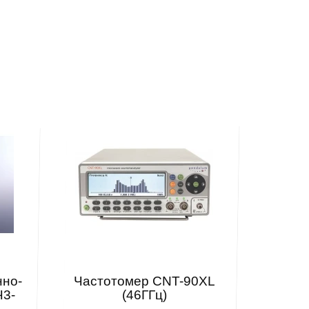
нно-
Частотомер CNT-90XL
Ч3-
(46ГГц)