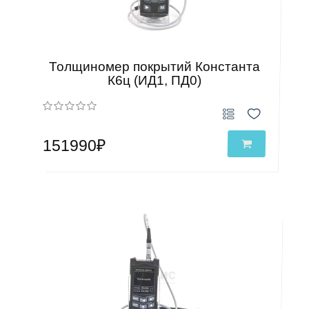
Толщиномер покрытий Константа
К6ц (ИД1, ПД0)
151990₽