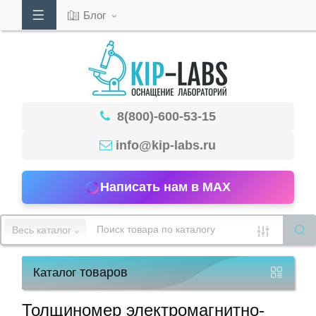
Блог
Кабинет
8(800)-600-53-15
Обратный
звонок
info@kip-labs.ru
Написать нам в MAX
8(800)-600-
53-
Весь каталог
15
товаров
Каталог
Режим
работы
Толщиномер электромагнитно-