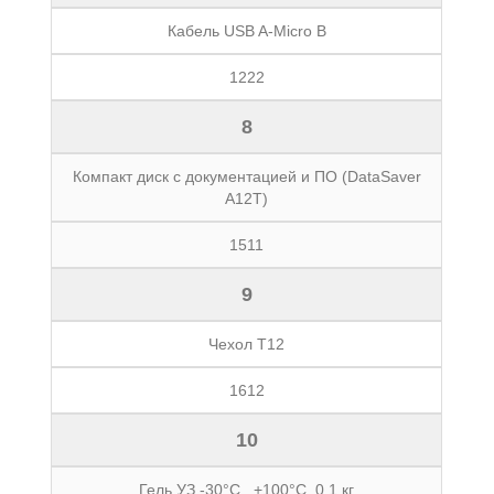
Кабель USB A-Micro B
1222
8
Компакт диск с документацией и ПО (DataSaver
A12T)
1511
9
Чехол Т12
1612
10
Гель УЗ -30°C...+100°C, 0,1 кг