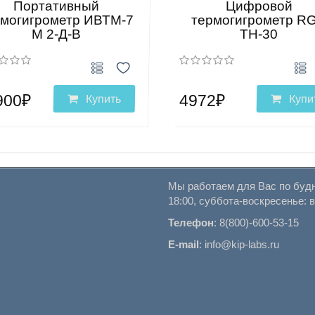
Портативный
Цифровой
рмогигрометр ИВТМ-7
термогигрометр R
М 2-Д-В
TH-30
900₽
4972₽
Купить
Купи
Мы работаем для Вас по будн
18:00, суббота-воскресенье: 
Телефон
:
8(800)-600-53-15
E-mail
:
info@kip-labs.ru