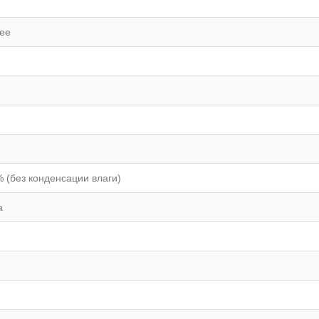
лее
% (без конденсации влаги)
а