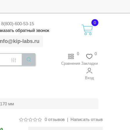
0
8(800)-600-53-15
аказать
обратный
звонок
info@kip-labs.ru
0
0
Сравнения
Закладки
Вход
 170 мм
0 отзывов
|
Написать отзыв
30