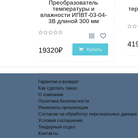
Преобразователь
температуры и
те
влажности ИПВТ-03-04-
3В длиной 300 мм
41
19320₽
Купить
Гарантии и возврат
Как сделать заказ
О компании
Политика безопасности
Реквизиты организации
Согласие на обработку персональных данных
Условия соглашения
Тендерный отдел
Контакты