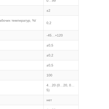
0…99
±2
абочих температур, %/
0,2
-45…+120
±0,5
±0,2
±0,5
100
4…20 (0…20, 0…
5)
нет