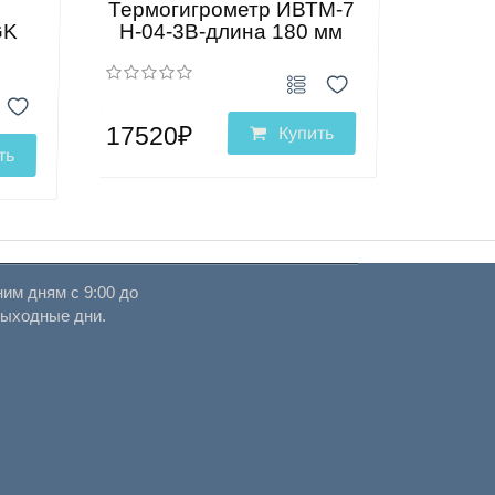
Термогигрометр ИВТМ-7
GK
Н-04-3В-длина 180 мм
17520₽
Купить
ть
им дням с 9:00 до
выходные дни.