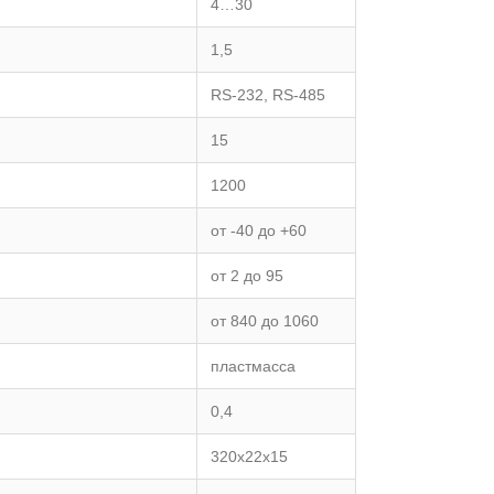
4…30
1,5
RS-232, RS-485
15
1200
от -40 до +60
от 2 до 95
от 840 до 1060
пластмасса
0,4
320х22х15