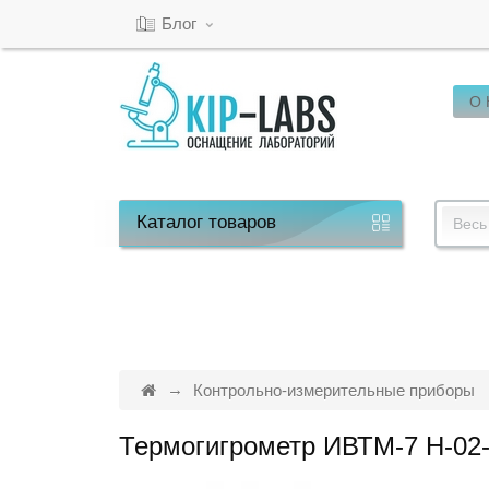
Блог
О
Кабинет
Обратный
звонок
Каталог
товаров
Весь
8(800)-600-
53-
15
Контрольно-измерительные приборы
Термогигрометр ИВТМ-7 Н-02
Режим
работы