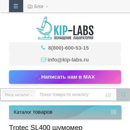
Блог
Кабинет
8(800)-600-53-15
Обратный
звонок
info@kip-labs.ru
Написать нам в MAX
8(800)-600-
53-
Весь каталог
15
товаров
Каталог
Режим
работы
Trotec SL400 шумомер