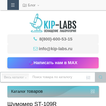
Блог
Кабинет
8(800)-600-53-15
Обратный
звонок
info@kip-labs.ru
Написать нам в MAX
8(800)-600-
53-
Весь каталог
15
товаров
Каталог
Режим
работы
Шумомер ST-109R