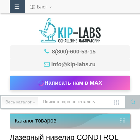
Блог
Кабинет
8(800)-600-53-15
Обратный
звонок
info@kip-labs.ru
Написать нам в MAX
8(800)-600-
53-
Весь каталог
15
товаров
Каталог
Режим
работы
Лазерный нивелир CONDTROL