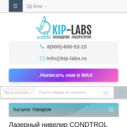
Блог
Кабинет
8(800)-600-53-15
Обратный
звонок
info@kip-labs.ru
Написать нам в MAX
8(800)-600-
53-
Весь каталог
15
товаров
Каталог
Режим
работы
Лазерный нивелир CONDTROL