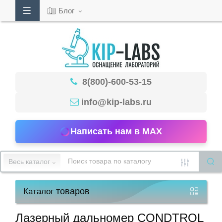
Блог
Кабинет
8(800)-600-53-15
Обратный
звонок
info@kip-labs.ru
Написать нам в MAX
8(800)-600-
53-
Весь каталог
15
товаров
Каталог
Режим
работы
Лазерный дальномер CONDTROL