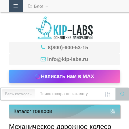
Блог
Кабинет
8(800)-600-53-15
Обратный
звонок
info@kip-labs.ru
Написать нам в MAX
8(800)-600-
53-
Весь каталог
15
товаров
Каталог
Режим
работы
Механическое дорожное колесо