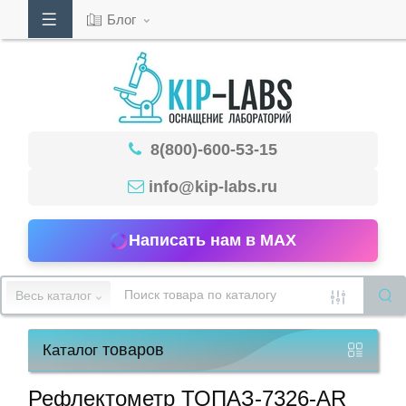
Блог
Кабинет
8(800)-600-53-15
Обратный
звонок
info@kip-labs.ru
Написать нам в MAX
8(800)-600-
53-
Весь каталог
15
товаров
Каталог
Режим
работы
Рефлектометр ТОПАЗ-7326-AR