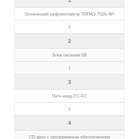
1
Оптический рефлектометр ТОПАЗ-7326-AR
1
2
Блок питания 5В
1
3
Патч-корд FC-FC
1
4
CD-диск с программным обеспечением