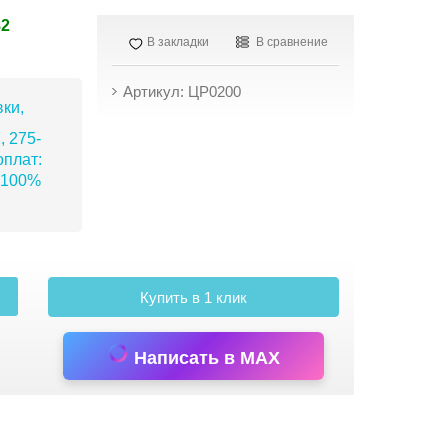
82
В закладки
В сравнение
Артикул: ЦР0200
ки,
, 275-
плат:
 100%
Купить в 1 клик
Написать в MAX