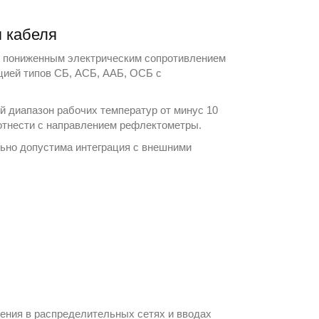
я кабеля
с пониженным электрическим сопротивлением
цией типов СБ, АСБ, ААБ, ОСБ с
й диапазон рабочих температур от минус 10
оотнести с направлением
рефлектометры
.
ьно допустима интеграция с внешними
жения в распределительных сетях и вводах