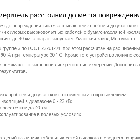
меритель расстояния до места повреждени
ия до повреждений типа «заплывающий» пробой и до участков 
тики силовых высоковольтных кабелей с бумаго-масляной изоля
нциях до 40 км; аппарат выпускает
Уманский завод Мегомметр
.
 группе 3 по ГОСТ 22261-94, при этом рассчитан на расширенны
 90 % при температуре 30 ° С. Кроме того устройство логично с
в режимах с повышенной дискретностью измерений. Дополнител
результатов.
х» пробоев и до участков с пониженным сопротивлением;
изоляцией в диапазоне 6 - 22 кВ;
 расстоянии до 40 км;
ксплуатирование в полевых условиях.
еждений на линиях кабельных сетей высокого и среднего напря