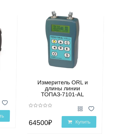
Измеритель ORL и
длины линии
ТОПАЗ-7101-АL
ть
64500₽
Купить