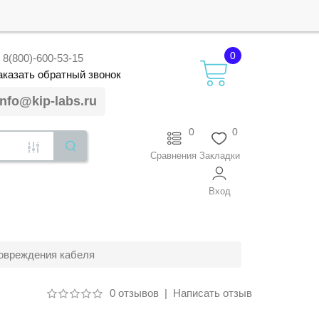
0
8(800)-600-53-15
аказать
обратный
звонок
info@kip-labs.ru
0
0
Сравнения
Закладки
Вход
повреждения кабеля
0 отзывов
|
Написать отзыв