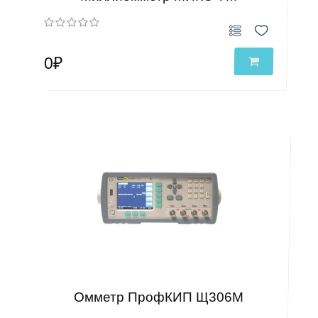
0₽
Омметр ПрофКИП Щ306М