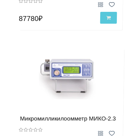
87780₽
Микромилликилоомметр МИКО-2.3