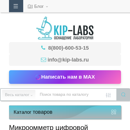
Блог
Кабинет
8(800)-600-53-15
Обратный
звонок
info@kip-labs.ru
Написать нам в MAX
8(800)-600-
53-
Весь каталог
15
товаров
Каталог
Режим
работы
Микроомметр цифровой