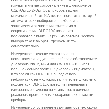
семейство микроомметров, которые могут
измерять низкие сопротивление в диапазоне от
0.1мкОм до 2кОм. Оба прибора выдают
максимальный ток 10А постоянного тока , который
автоматически выбирается прибором в
зависимости от значения измеряемого
сопротивления. DLRO10X позволяет
пользователю выйти из режима автоматического
выбора тока и выбрать требуемый ток
самостоятельно.
Измеренное значение сопротивления
показывается на дисплее прибора с обозначением
диапазона мкОм, мОм или Ом. DLRO10 имеет
большой семисегментный дисплей и индикаторы,
в то время как DLRO10X выводит всю
информацию на жидкокристаллический дисплей с
подсветкой. DLRO10X позволяет передавать
измеренные значения на компьютер в режиме
реального времени и/ или сохранять их в памяти
прибора.
Измерение сопротивления занимает обычно около