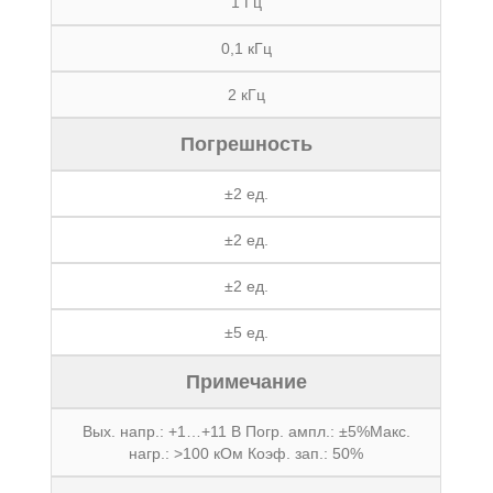
1 Гц
0,1 кГц
2 кГц
Погрешность
±2 ед.
±2 ед.
±2 ед.
±5 ед.
Примечание
Вых. напр.: +1…+11 В Погр. ампл.: ±5%Макс.
нагр.: >100 кОм Коэф. зап.: 50%