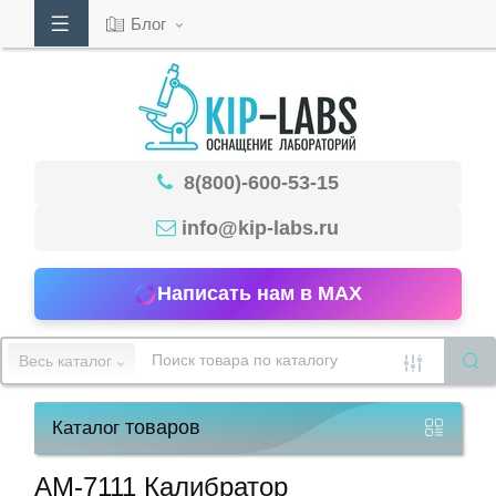
Блог
Кабинет
8(800)-600-53-15
Обратный
звонок
info@kip-labs.ru
Написать нам в MAX
8(800)-600-
53-
Весь каталог
15
товаров
Каталог
Режим
работы
АМ-7111 Калибратор