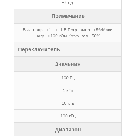
±2 ед.
Примечание
Вых. напр.: +1…+11 В Погр. ампл.: ±5%Макс.
нагр.: >100 кОм Коэф. зап.: 50%
Переключатель
Значения
100 Гц
1 кГц
10 кГц
100 кГц
Диапазон