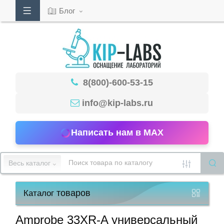
Блог
Кабинет
8(800)-600-53-15
Обратный
звонок
info@kip-labs.ru
Написать нам в MAX
8(800)-600-
53-
Весь каталог
15
товаров
Каталог
Режим
работы
Amprobe 33XR-A универсальный