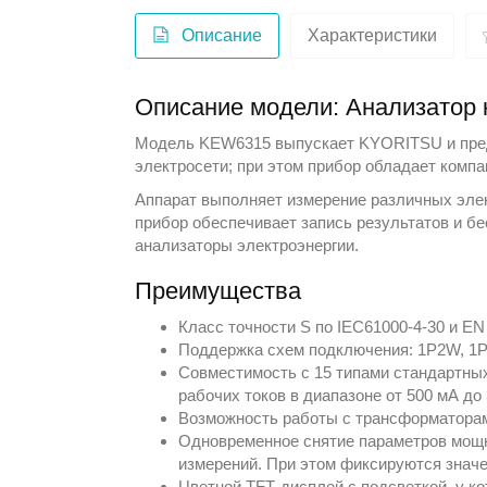
Описание
Характеристики
Описание модели: Анализатор 
Модель KEW6315 выпускает
KYORITSU
и пре
электросети; при этом прибор обладает компак
Аппарат выполняет измерение различных элект
прибор обеспечивает запись результатов и бе
анализаторы электроэнергии
.
Преимущества
Класс точности S по IEC61000-4-30 и EN
Поддержка схем подключения: 1P2W, 1
Совместимость с 15 типами стандартных
рабочих токов в диапазоне от 500 мА до
Возможность работы с трансформаторами
Одновременное снятие параметров мощно
измерений. При этом фиксируются значен
Цветной TFT‑дисплей с подсветкой, у ко