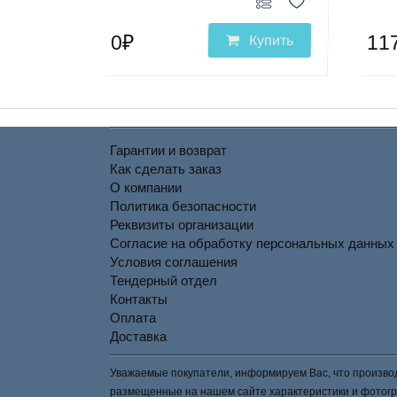
0₽
11
Купить
Гарантии и возврат
Как сделать заказ
О компании
Политика безопасности
Реквизиты организации
Согласие на обработку персональных данных
Условия соглашения
Тендерный отдел
Контакты
Оплата
Доставка
Уважаемые покупатели, информируем Вас, что производ
размещенные на нашем сайте характеристики и фотогра