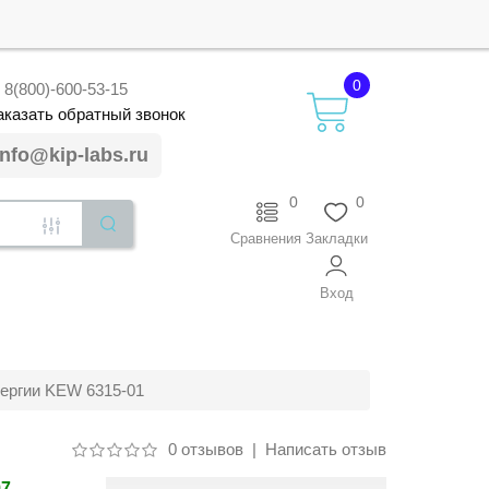
0
8(800)-600-53-15
аказать
обратный
звонок
info@kip-labs.ru
0
0
Сравнения
Закладки
Вход
нергии KEW 6315-01
0 отзывов
|
Написать отзыв
97