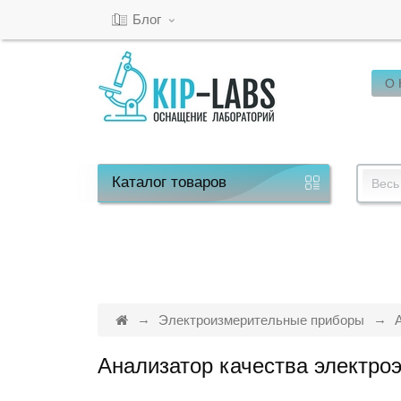
Блог
О
Кабинет
Обратный
звонок
Каталог
товаров
Весь
8(800)-600-
53-
15
Электроизмерительные приборы
Анализатор качества электро
Режим
работы