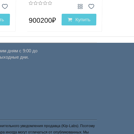
900200₽
ть
Купить
им дням с 9:00 до
выходные дни.
нительного уведомления продавца (Kip-Labs). Поэтому
а иногда могут отличаться от опубликованных. Мы