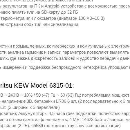
у результатов на ПК и Android‑устройства с возможностью про
ннюю память или на SD‑карту до 32 ГБ
 термометра или люксметра (диапазон 100 мВ–10 В)
регистрации событий или сигнализации
остики промышленных, коммерческих и коммунальных электриче
сти анализа гармоник и записи параметров позволяют выявлять о
иях, где важна дискретность записей и удобство передачи данн
ть измерений и поддержка беспроводного интерфейса упрощают
ritsu KEW Model 6315-01:
В ~ 240 В ~ 10% / 50 (47) Гц ~ 60 (63) Гц; потребляемая мощност
 напряжение 3В, батарейки LR06 6 шт. (2 последовательно x 3 
 шт. (2 ширины x 3 параллели)
дсветки); Аккумуляторы 4,5 часа (без подсветки, полностью зар
ип и объем памяти: флэш-память, 4 МБ, 14623 байта / запись, ма
айлов (2 ГБ): 65536 (по количеству запусков регистрации)