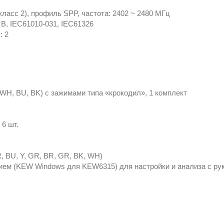
класс 2), профиль SPP, частота: 2402 ~ 2480 МГц
0 В, IEC61010-031, IEC61326
: 2
WH, BU, BK) с зажимами типа «крокодил», 1 комплект
 6 шт.
R, BU, Y, GR, BR, GR, BK, WH)
ием (KEW Windows для KEW6315) для настройки и анализа с ру