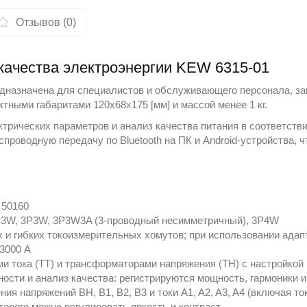
Отзывов (0)
качества электроэнергии KEW 6315-01
дназначена для специалистов и обслуживающего персонала, з
тными габаритами 120x68x175 [мм] и массой менее 1 кг.
рических параметров и анализ качества питания в соответстви
спроводную передачу по Bluetooth на ПК и Android‑устройства, 
 50160
P3W, 3P3W, 3P3W3A (3-проводный несимметричный), 3P4W
 и гибких токоизмерительных хомутов; при использовании адап
 3000 А
 тока (ТТ) и трансформаторами напряжения (ТН) с настройкой 
сти и анализ качества: регистрируются мощность, гармоники 
ия напряжений ВН, В1, В2, В3 и токи A1, A2, A3, A4 (включая т
торого можно регулировать яркость и контраст