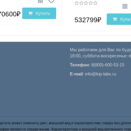
70600₽
Купить
532799₽
Купи
Мы работаем для Вас по будн
18:00, суббота-воскресенье: 
Телефон
:
8(800)-600-53-15
E-mail
:
info@kip-labs.ru
итель может изменить цвет, внешний вид и характеристики товара без допол
фии являются справочными. Характеристики и внешний вид купленного товар