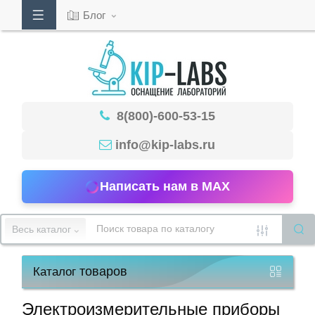
Блог
Кабинет
8(800)-600-53-15
Обратный
звонок
info@kip-labs.ru
Написать нам в MAX
8(800)-600-
53-
Весь каталог
15
товаров
Каталог
Режим
работы
Электроизмерительные приборы