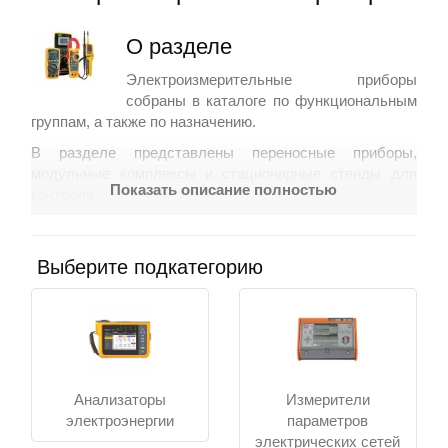
О разделе
Контакты
Электроизмерительные приборы
собраны в каталоге по функциональным
группам, а также по назначению.
В разделе представлены переносные приборы,
модульные комплексы и стационарные стенды для
Показать описание полностью
контроля.
Что вы найдёте в разделе
Выберите подкатегорию
Переносные средства: мультиметры,
токоизмерительные клещи и пробники для
оперативной диагностики.
Стационарные стенды и панельные приборы для
длительного мониторинга параметров.
Метрологические комплексы и калибровочные
решения для поверки средств учёта.
Анализаторы
Измерители
Источники питания, симуляторы сигналов и
электроэнергии
параметров
генераторы для тестирования электронных
электрических сетей