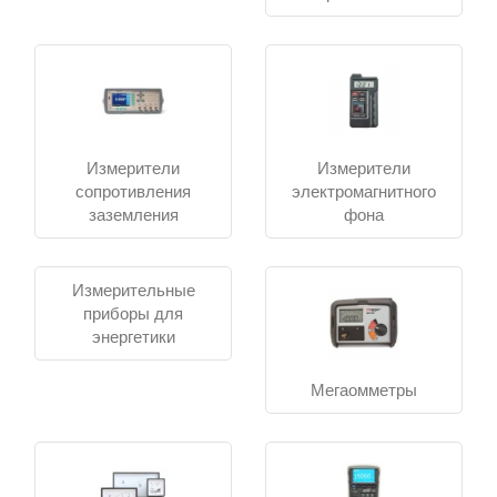
узлов.
Аксессуары: щупы, переходники и сменные
модули для сервисного обслуживания.
Применение
Купить Электроизмерительные приборы можно при
наладке, диагностике и метрологическом контроле
Измерители
Измерители
систем.
сопротивления
электромагнитного
заземления
фона
В дополнение раздел охватывает аксессуары и
комплектующие для типовых задач. Вместе с
прикладным ПО средства помогают собирать данные
при сертификации и испытаниях.
Измерительные
приборы для
Выберите подходящее решение или запросите
энергетики
консультацию.
Мегаомметры