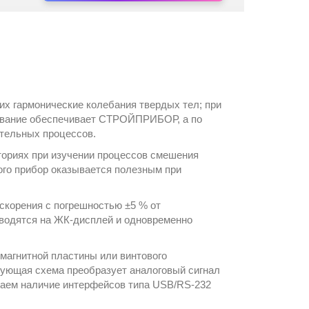
их гармонические колебания твердых тел; при
ивание обеспечивает
СТРОЙПРИБОР
, а по
ительных процессов.
ториях при изучении процессов смешения
ого прибор оказывается полезным при
корения с погрешностью ±5 % от
выводятся на ЖК-дисплей и одновременно
магнитной пластины или винтового
рующая схема преобразует аналоговый сигнал
ечаем наличие интерфейсов типа USB/RS-232