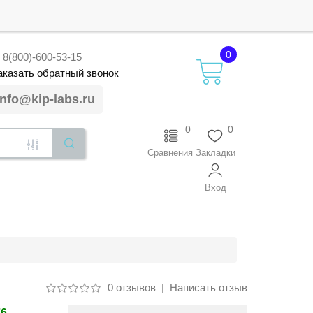
0
8(800)-600-53-15
аказать
обратный
звонок
info@kip-labs.ru
0
0
Сравнения
Закладки
Вход
0 отзывов
|
Написать отзыв
76