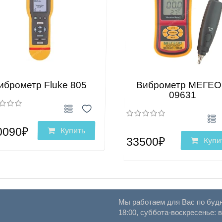
иброметр Fluke 805
Виброметр МЕГЕ
09631
0090₽
Купить
33500₽
Купи
Мы работаем для Вас по будн
18:00, суббота-воскресенье: 