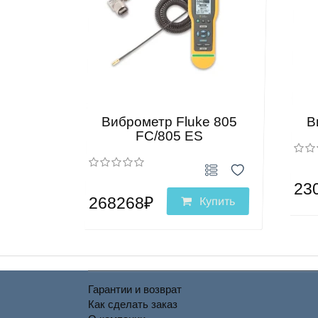
Виброметр Fluke 805
В
FC/805 ES
23
268268₽
Купить
Гарантии и возврат
Как сделать заказ