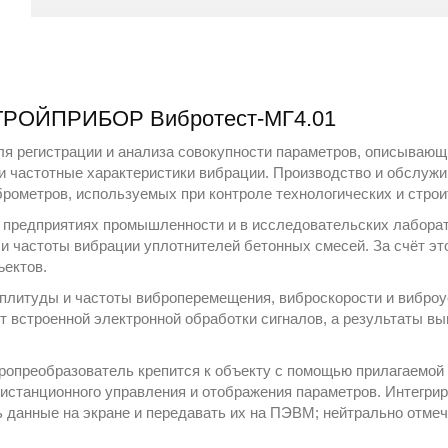
 СТРОЙПРИБОР Вибротест-МГ4.01
я регистрации и анализа совокупности параметров, описывающ
 и частотные характеристики вибрации. Производство и обслуж
брометров
, используемых при контроле технологических и стро
а предприятиях промышленности и в исследовательских лабора
 и частоты вибрации уплотнителей бетонных смесей. За счёт эт
ъектов.
литуды и частоты виброперемещения, виброскорости и виброус
ёт встроенной электронной обработки сигналов, а результаты 
бропреобразователь крепится к объекту с помощью прилагаемой 
дистанционного управления и отображения параметров. Интегри
ь данные на экране и передавать их на ПЭВМ; нейтрально отм