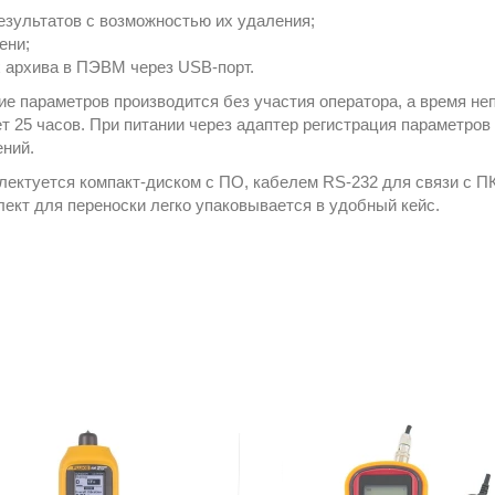
результатов с возможностью их удаления;
ени;
х архива в ПЭВМ через USB-порт.
е параметров производится без участия оператора, а время н
ет 25 часов. При питании через адаптер регистрация параметро
ений.
ектуется компакт-диском с ПО, кабелем RS-232 для связи с ПК
мплект для переноски легко упаковывается в удобный кейс.