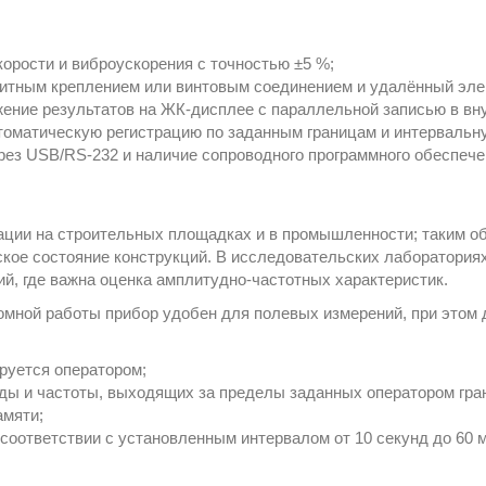
орости и виброускорения с точностью ±5 %;
нитным креплением или винтовым соединением и удалённый эле
ение результатов на ЖК-дисплее с параллельной записью в вну
томатическую регистрацию по заданным границам и интервальн
ез USB/RS-232 и наличие сопроводного программного обеспече
ации на строительных площадках и в промышленности; таким о
кое состояние конструкций. В исследовательских лабораториях
й, где важна оценка амплитудно-частотных характеристик.
омной работы прибор удобен для полевых измерений, при этом
руется оператором;
ды и частоты, выходящих за пределы заданных оператором гра
амяти;
соответствии с установленным интервалом от 10 секунд до 60 м