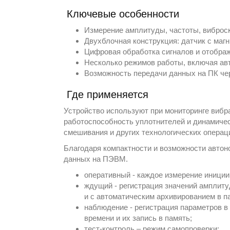
Ключевые особенности
Измерение амплитуды, частоты, виброск
Двухблочная конструкция: датчик с маг
Цифровая обработка сигналов и отображ
Несколько режимов работы, включая ав
Возможность передачи данных на ПК чер
Где применяется
Устройство используют при мониторинге вибр
работоспособность уплотнителей и динамичес
смешивания и других технологических операци
Благодаря компактности и возможности автон
данных на ПЭВМ.
оперативный - каждое измерение иниции
ждущий - регистрация значений амплиту
и с автоматическим архивированием в п
наблюдение - регистрация параметров в 
времени и их запись в память;
тест-контроль – режим самопроверки;