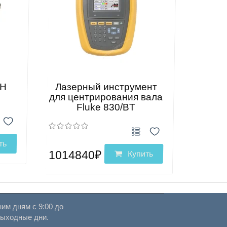
ОН
Лазерный инструмент
для центрирования вала
Fluke 830/BT
ть
1014840₽
Купить
им дням с 9:00 до
выходные дни.