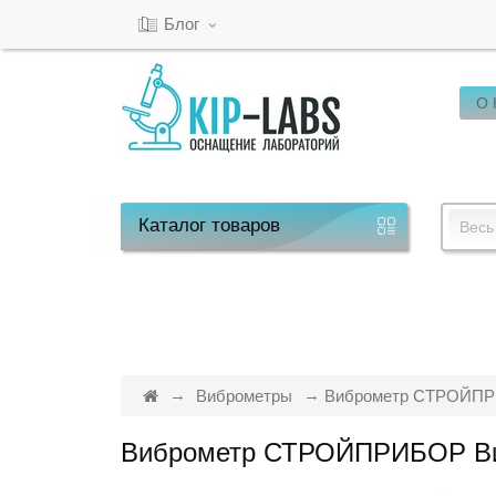
Блог
О
Кабинет
Обратный
звонок
Каталог
товаров
Весь
8(800)-600-
53-
15
Виброметры
Виброметр СТРОЙПР
Виброметр СТРОЙПРИБОР Ви
Режим
работы