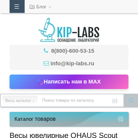
Блог
Кабинет
8(800)-600-53-15
Обратный
звонок
info@kip-labs.ru
Написать нам в MAX
8(800)-600-
53-
Весь каталог
15
товаров
Каталог
Режим
работы
Весы ювелирные OHAUS Scout