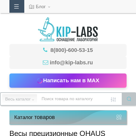
Блог
Кабинет
8(800)-600-53-15
Обратный
звонок
info@kip-labs.ru
Написать нам в MAX
8(800)-600-
53-
Весь каталог
15
товаров
Каталог
Режим
работы
Весы прецизионные OHAUS