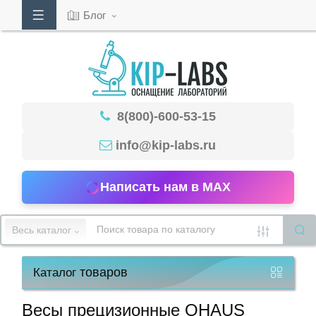
Блог
Кабинет
8(800)-600-53-15
Обратный
звонок
info@kip-labs.ru
Написать нам в MAX
8(800)-600-
53-
Весь каталог
15
товаров
Каталог
Режим
работы
Весы прецизионные OHAUS