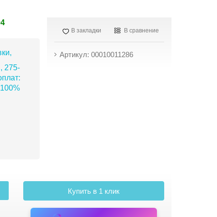
94
В закладки
В сравнение
ки,
Артикул: 00010011286
, 275-
плат:
 100%
Купить в 1 клик