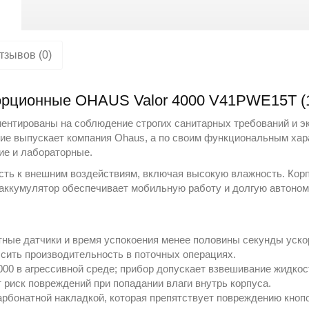
тзывов (0)
рционные OHAUS Valor 4000 V41PWE15T (15 
ентированы на соблюдение строгих санитарных требований и э
лие выпускает компания
Ohaus
, а по своим функциональным хар
кие и лабораторные
.
сть к внешним воздействиям, включая высокую влажность. Корп
 аккумулятор обеспечивает мобильную работу и долгую автоном
тные датчики и время успокоения менее половины секунды уск
ысить производительность в поточных операциях.
4000 в агрессивной среде; прибор допускает взвешивание жидко
 риск повреждений при попадании влаги внутрь корпуса.
бонатной накладкой, которая препятствует повреждению кнопок