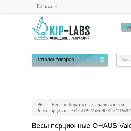
Блог
О
Кабинет
Обратный
звонок
Каталог
товаров
Весь
8(800)-600-
53-
15
Весы лабораторные, аналитические
Весы порционные OHAUS Valor 4000 V41PWE15T 
Режим
Весы порционные OHAUS Valo
работы