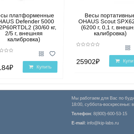
есы платформенные
Весы портативны
AUS Defender 5000
OHAUS Scout SPX6
2P60RTDL2 (30/60 кг,
(6200 г, 0,1 г, внеш
2/5 г, внешняя
калибровка)
калибровка)
25902₽
Купи
184₽
Купить
Мы работаем для Вас по будн
18:00, суббота-воскресенье: 
Телефон
:
8(800)-600-53-15
E-mail
:
info@kip-labs.ru