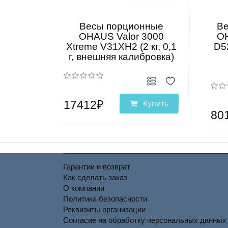
Весы порционные
В
OHAUS Valor 3000
OH
Xtreme V31XH2 (2 кг, 0,1
D5
г, внешняя калибровка)
17412₽
Купить
80
Гарантии и возврат
Как сделать заказ
О компании
Политика безопасности
Реквизиты организации
Согласие на обработку персональных данных