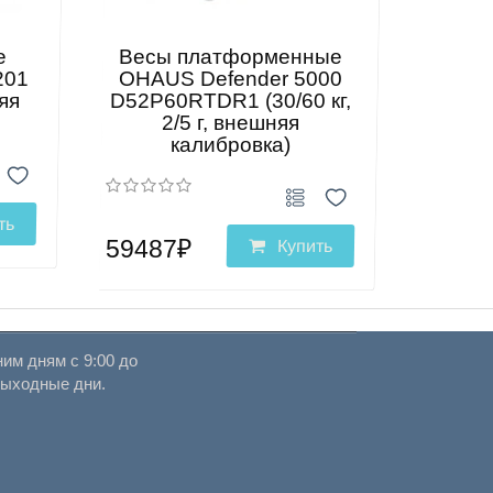
е
Весы платформенные
201
OHAUS Defender 5000
няя
D52P60RTDR1 (30/60 кг,
2/5 г, внешняя
калибровка)
ть
59487₽
Купить
им дням с 9:00 до
выходные дни.