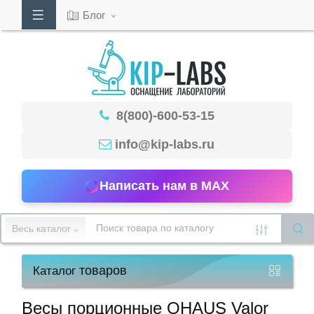
Блог
Кабинет
8(800)-600-53-15
Обратный
звонок
info@kip-labs.ru
Написать нам в MAX
8(800)-600-
53-
Весь каталог
15
товаров
Каталог
Режим
работы
Весы порционные OHAUS Valor