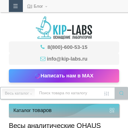
Блог
Кабинет
8(800)-600-53-15
Обратный
звонок
info@kip-labs.ru
Написать нам в MAX
8(800)-600-
53-
Весь каталог
15
товаров
Каталог
Режим
работы
Весы аналитические OHAUS