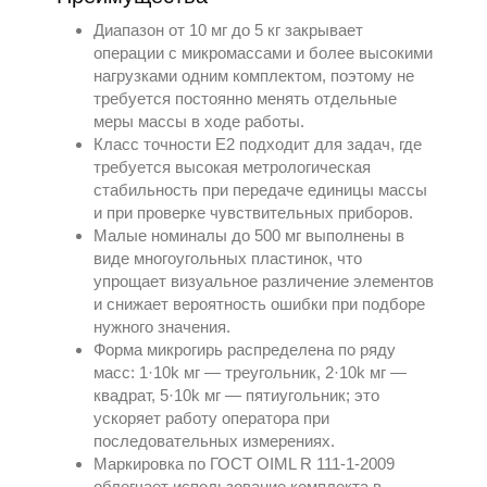
Диапазон от 10 мг до 5 кг закрывает
операции с микромассами и более высокими
нагрузками одним комплектом, поэтому не
требуется постоянно менять отдельные
меры массы в ходе работы.
Класс точности Е2 подходит для задач, где
требуется высокая метрологическая
стабильность при передаче единицы массы
и при проверке чувствительных приборов.
Малые номиналы до 500 мг выполнены в
виде многоугольных пластинок, что
упрощает визуальное различение элементов
и снижает вероятность ошибки при подборе
нужного значения.
Форма микрогирь распределена по ряду
масс: 1·10k мг — треугольник, 2·10k мг —
квадрат, 5·10k мг — пятиугольник; это
ускоряет работу оператора при
последовательных измерениях.
Маркировка по ГОСТ OIML R 111-1-2009
облегчает использование комплекта в