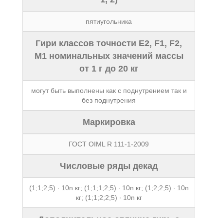
пятиугольника
Гири классов точности E2, F1, F2,
M1 номинальных значений массы
от 1 г до 20 кг
могут быть выполнены как с поднутрением так и
без поднутрения
Маркировка
ГОСТ OIML R 111-1-2009
Числовые ряды декад
(1;1;2;5) ∙ 10n кг; (1;1;1;2;5) ∙ 10n кг; (1;2;2;5) ∙ 10n
кг; (1;1;2;2;5) ∙ 10n кг