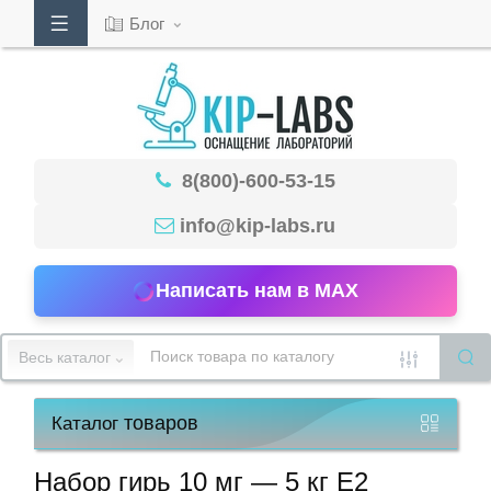
Блог
Кабинет
8(800)-600-53-15
Обратный
звонок
info@kip-labs.ru
Написать нам в MAX
8(800)-600-
53-
Весь каталог
15
товаров
Каталог
Режим
работы
Набор гирь 10 мг — 5 кг Е2