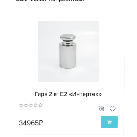
Гиря 2 кг Е2 «Интертех»
34965₽