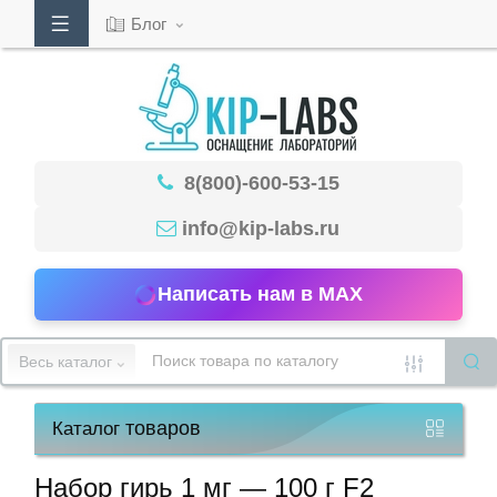
Блог
Кабинет
8(800)-600-53-15
Обратный
звонок
info@kip-labs.ru
Написать нам в MAX
8(800)-600-
53-
Весь каталог
15
товаров
Каталог
Режим
работы
Набор гирь 1 мг — 100 г F2