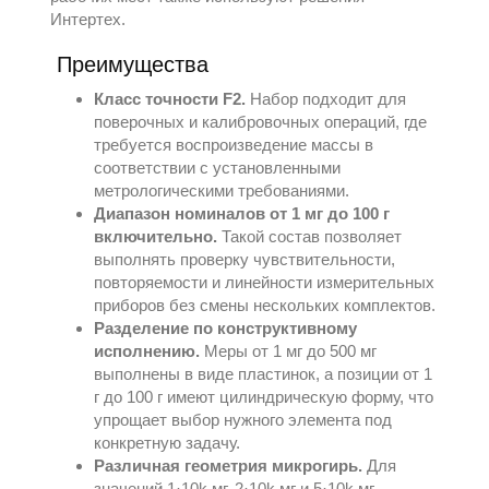
Интертех
.
Преимущества
Класс точности F2.
Набор подходит для
поверочных и калибровочных операций, где
требуется воспроизведение массы в
соответствии с установленными
метрологическими требованиями.
Диапазон номиналов от 1 мг до 100 г
включительно.
Такой состав позволяет
выполнять проверку чувствительности,
повторяемости и линейности измерительных
приборов без смены нескольких комплектов.
Разделение по конструктивному
исполнению.
Меры от 1 мг до 500 мг
выполнены в виде пластинок, а позиции от 1
г до 100 г имеют цилиндрическую форму, что
упрощает выбор нужного элемента под
конкретную задачу.
Различная геометрия микрогирь.
Для
значений 1·10k мг, 2·10k мг и 5·10k мг