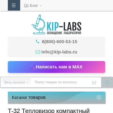
Блог
Кабинет
8(800)-600-53-15
Обратный
звонок
info@kip-labs.ru
Написать нам в MAX
8(800)-600-
53-
Весь каталог
15
товаров
Каталог
Режим
работы
T-32 Тепловизор компактный