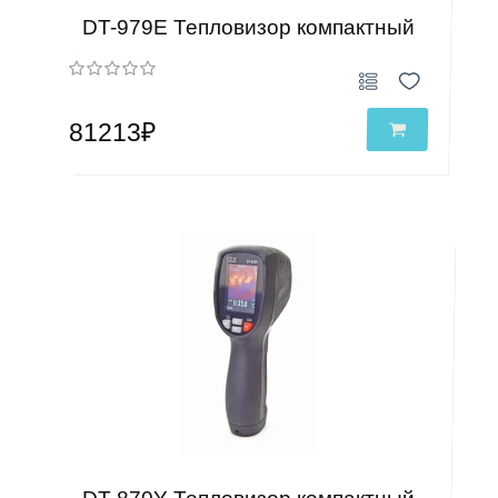
DT-979E Тепловизор компактный
81213₽