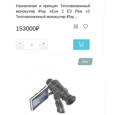
Диагностика оборудования
Назначение и принцип: Тепловизионный
монокуляр iRay xEye 2 E3 Plus v2
Промышленные (2), Профессиональные (10)
Тепловизионный монокуляр iRay ..
Широкий
153000₽
9–25 Гц
Нужна на производстве
Дом, быт
Хит
Бытовые (18 мод.)
Базовый
9 Гц
Не требуется