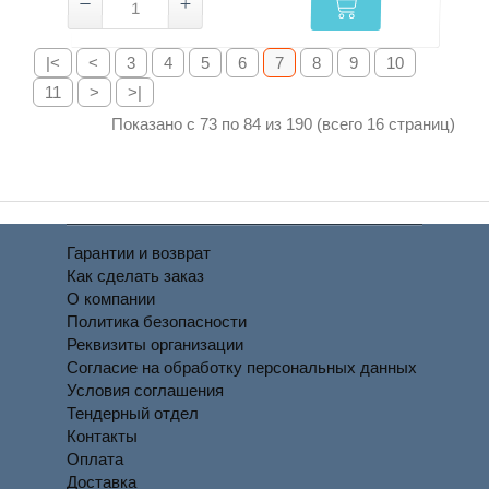
|<
<
3
4
5
6
7
8
9
10
11
>
>|
Показано с 73 по 84 из 190 (всего 16 страниц)
Гарантии и возврат
Как сделать заказ
О компании
Политика безопасности
Реквизиты организации
Согласие на обработку персональных данных
Условия соглашения
Тендерный отдел
Контакты
Оплата
Доставка