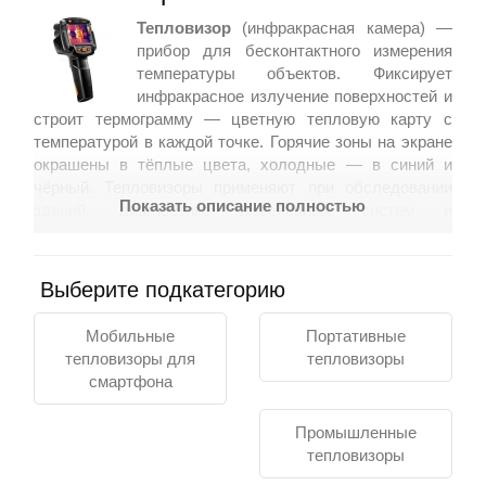
Тепловизор
(инфракрасная камера) —
прибор для бесконтактного измерения
Контакты
температуры объектов. Фиксирует
инфракрасное излучение поверхностей и
строит термограмму — цветную тепловую карту с
температурой в каждой точке. Горячие зоны на экране
окрашены в тёплые цвета, холодные — в синий и
чёрный. Тепловизоры применяют при обследовании
Показать описание полностью
зданий, диагностике инженерных систем и
оборудования, на охоте и в медицине. Официальный
поставщик. Работаем по 44-ФЗ, 223-ФЗ, 275-ФЗ.
Доставка по всем регионам России.
Выберите подкатегорию
Что такое тепловизор: принцип
Мобильные
Портативные
работы
тепловизоры для
тепловизоры
смартфона
Каждый объект с температурой выше абсолютного
нуля испускает инфракрасное излучение. Матрица
тепловизора улавливает его и преобразует в цифровой
Промышленные
сигнал. Блок обработки строит из сигнала термограмму
тепловизоры
— тепловую карту, где каждый пиксель соответствует