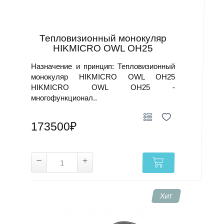
запросу менеджеру.
Купить тепловизор в КИП-ЛАБС
Тепловизионный монокуляр
Тепловизор купить с доставкой по России можно в
HIKMICRO OWL OH25
каталоге КИП-ЛАБС. В ассортименте — 190 моделей и
Назначение и принцип: Тепловизионный
8 категорий приборов. Помимо тепловизоров — другие
монокуляр HIKMICRO OWL OH25
контрольно-измерительные приборы
: пирометры,
HIKMICRO OWL OH25 -
мультиметры, газоанализаторы. По подбору —
многофункционал..
консультация менеджера.
173500₽
Хит