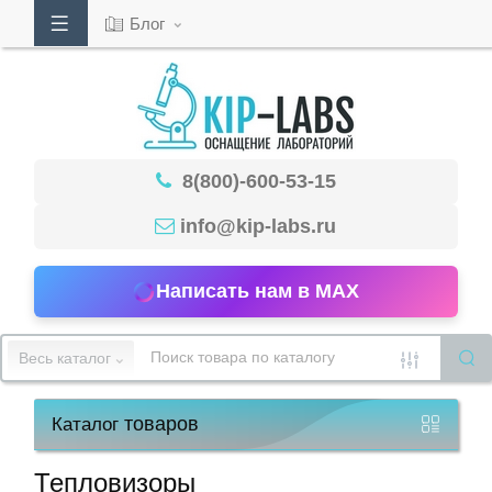
Блог
Кабинет
8(800)-600-53-15
Обратный
звонок
info@kip-labs.ru
Написать нам в MAX
8(800)-600-
53-
Весь каталог
15
товаров
Каталог
Режим
работы
Тепловизоры