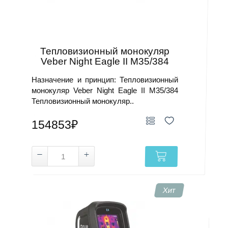
Охота и наблюдение
Для охоты (2), Портативные (16)
Не в приоритете
Тепловизионный монокуляр
Veber Night Eagle II M35/384
30–55 Гц
Назначение и принцип: Тепловизионный
монокуляр Veber Night Eagle II M35/384
Не требуется
Тепловизионный монокуляр..
Работа со смартфоном
154853₽
Мобильные (2 мод.)
от −40 до +330 °C
9 Гц
Хит
Не требуется