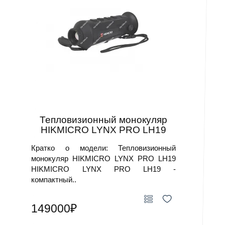
На производстве тепловизор выявляет износ
подшипников, перегрев редукторов, неравномерный
нагрев нагревательных элементов. Регулярный
тепловизионный контроль обнаруживает проблему до
поломки — это дешевле аварийного ремонта.
Охота, наблюдение и медицина
Тепловизор для охоты работает без источников света.
Животное теплее фона — прибор видит его в полной
темноте и при снегопаде. Ручной тепловизор в
Тепловизионный монокуляр
компактном корпусе умещается в кармане.
HIKMICRO LYNX PRO LH19
Портативный тепловизор в формате монокуляра
удобен для длительного наблюдения. Частота кадров
Кратко о модели: Тепловизионный
30–55 Гц даёт плавную картинку при слежении за
монокуляр HIKMICRO LYNX PRO LH19
подвижными объектами.
HIKMICRO LYNX PRO LH19 -
компактный..
Медицинские приборы строят тепловую карту кожных
покровов без касания пациента. Пожарные и
спасательные службы применяют тепловизионные
149000₽
приборы для поиска людей в задымлённых