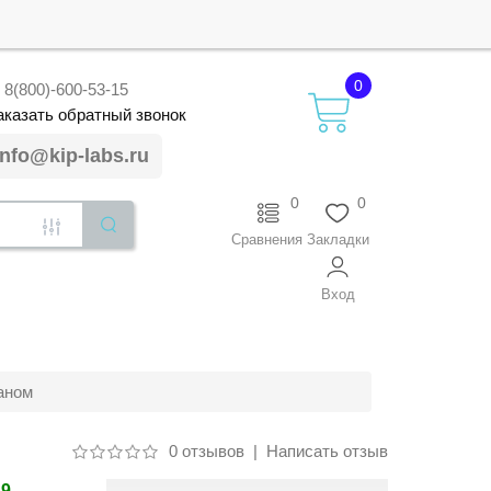
0
8(800)-600-53-15
аказать
обратный
звонок
info@kip-labs.ru
0
0
Сравнения
Закладки
Вход
аном
0 отзывов
|
Написать отзыв
49