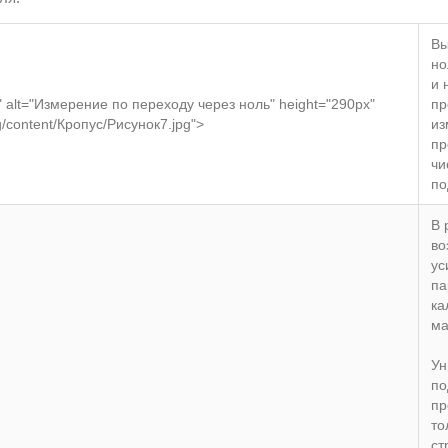
Вы
но
и 
" alt="Измерение по переходу через ноль" height="290px"
пр
mg/content/Кропус/Рисунок7.jpg">
из
пр
чи
по
В 
во
ус
па
ка
ма
Ун
по
пр
то
ст