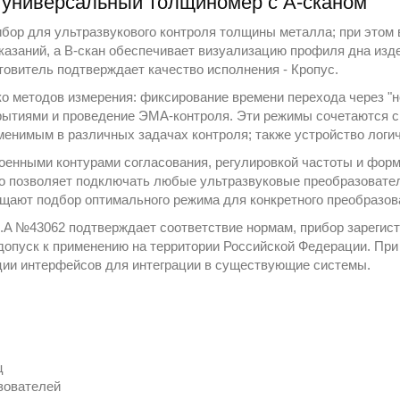
, универсальный толщиномер с А-сканом
бор для ультразвукового контроля толщины металла; при этом 
казаний, а В-скан обеспечивает визуализацию профиля дна изд
отовитель подтверждает качество исполнения -
Кропус
.
о методов измерения: фиксирование времени перехода через "н
крытиями и проведение ЭМА-контроля. Эти режимы сочетаются 
именимым в различных задачах контроля; также устройство лог
роенными контурами согласования, регулировкой частоты и фо
о позволяет подключать любые ультразвуковые преобразовател
ощают подбор оптимального режима для конкретного преобразов
.A №43062 подтверждает соответствие нормам, прибор зарегист
допуск к применению на территории Российской Федерации. При
ции интерфейсов для интеграции в существующие системы.
)
ц
зователей