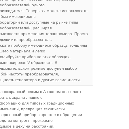
еобразователей одного
оизводителя. Теперь вы можете использовать
бые имеющиеся в
боратории или доступные на рынке типы
еобразователей, расширяя
зможности применения толщиномера. Просто
дключите преобразователь,
ажите прибору имеющиеся образцы толщины
шего материала и легко
калибруйте прибор на этих образцах,
омпенсировав V-образность. В
льзовательском режиме доступен выбор
бой частоты преобразователя,
щность генератора и другие возможности.
лноэкранный режим с А-сканом позволяет
рать с экрана лишнюю
формацию для типовых традиционных
именений, превращая технически
вершенный прибор в простое в обращении
едство контроля, прекрасно
димое в цеху на расстоянии.