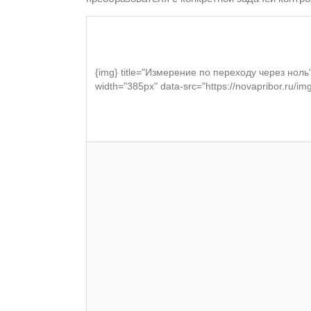
{img} title="Измерение по переходу через ноль
width="385px" data-src="https://novapribor.ru/i