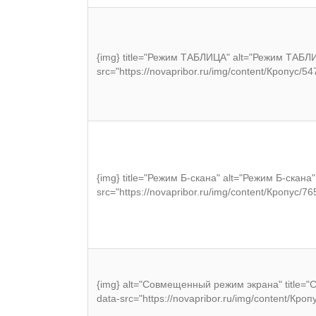
{img} title="Режим ТАБЛИЦА" alt="Режим ТАБЛИ
src="https://novapribor.ru/img/content/Кропус/5
{img} title="Режим Б-скана" alt="Режим Б-скана"
src="https://novapribor.ru/img/content/Кропус/7
{img} alt="Совмещенный режим экрана" title=
data-src="https://novapribor.ru/img/content/Кро