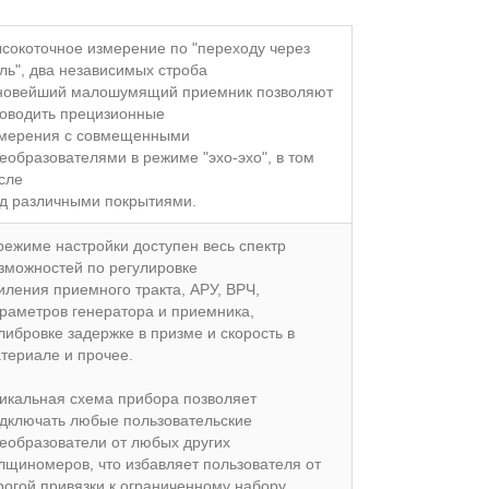
сокоточное измерение по "переходу через
ль", два независимых строба
новейший малошумящий приемник позволяют
оводить прецизионные
мерения с совмещенными
еобразователями в режиме "эхо-эхо", в том
сле
д различными покрытиями.
режиме настройки доступен весь спектр
зможностей по регулировке
иления приемного тракта, АРУ, ВРЧ,
раметров генератора и приемника,
либровке задержке в призме и скорость в
териале и прочее.
икальная схема прибора позволяет
дключать любые пользовательские
еобразователи от любых других
лщиномеров, что избавляет пользователя от
рогой привязки к ограниченному набору