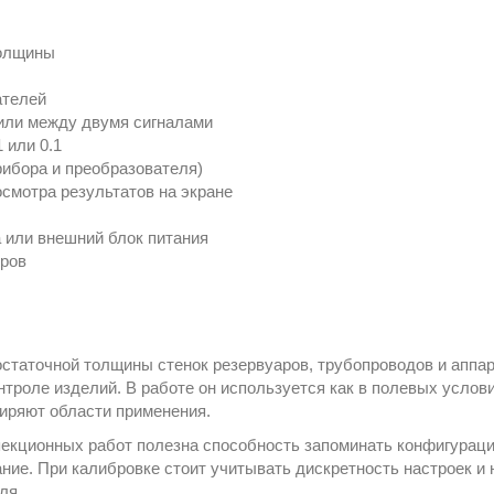
толщины
ателей
или между двумя сигналами
 или 0.1
ибора и преобразователя)
смотра результатов на экране
а или внешний блок питания
оров
остаточной толщины стенок резервуаров, трубопроводов и аппар
нтроле изделий. В работе он используется как в полевых услови
иряют области применения.
пекционных работ полезна способность запоминать конфигураци
ние. При калибровке стоит учитывать дискретность настроек и
ля.