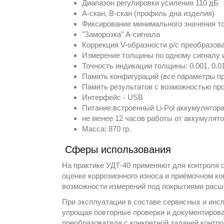
Диапазон регулировки усиления 110 дБ
А-скан, В-скан (профиль дна изделия)
Фиксирование минимального значения 
"Заморозка" А-сигнала
Коррекция V-образности р/с преобразов
Измерение толщины по одному сигналу 
Точность индикации толщины: 0.001, 0.01
Память конфигураций (все параметры пр
Память результатов с возможностью про
Интерфейс - USB
Питание:встроенный Li-Pol аккумулятор
не менее 12 часов работы от аккумулят
Масса: 870 гр.
Сферы использования
На практике УДТ-40 применяют для контроля 
оценке коррозионного износа и приёмочном ко
возможности измерений под покрытиями расш
При эксплуатации в составе сервисных и инс
упрощая повторные проверки и документирова
преобразователя с конкретной задачей контро