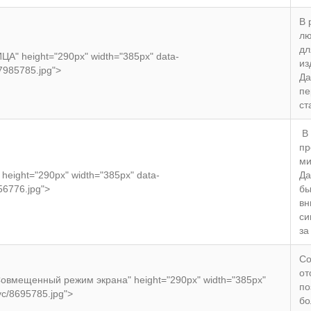
В 
лю
дл
ЦА" height="290px" width="385px" data-
из
47985785.jpg">
Да
пе
ст
В 
пр
ми
 height="290px" width="385px" data-
Да
656776.jpg">
бы
вн
си
за
Со
от
"Совмещенный режим экрана" height="290px" width="385px"
по
пус/8695785.jpg">
бо