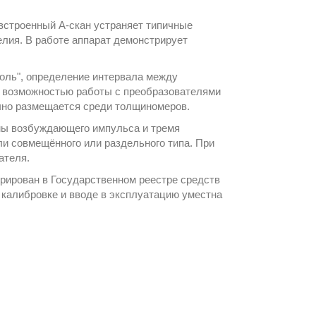
встроенный А-скан устраняет типичные
елия. В работе аппарат демонстрирует
оль", определение интервала между
с возможностью работы с преобразователями
ично размещается среди
толщиномеров
.
рмы возбуждающего импульса и тремя
и совмещённого или раздельного типа. При
ателя.
рирован в Государственном реестре средств
 калибровке и вводе в эксплуатацию уместна