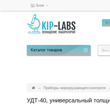
Блог
О
Кабинет
Обратный
звонок
Каталог
товаров
Весь
8(800)-600-
53-
15
Приборы неразрушающего контроля
УДТ-40, универсальный толщ
Режим
работы