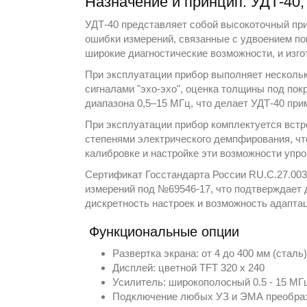
Назначение и принцип: УДТ-40
УДТ-40 представляет собой высокоточный при
ошибки измерений, связанные с удвоением по
широкие диагностические возможности, и изг
При эксплуатации прибор выполняет нескольк
сигналами "эхо-эхо", оценка толщины под по
диапазона 0,5–15 МГц, что делает УДТ-40 пр
При эксплуатации прибор комплектуется вст
степенями электрического демпфирования, чт
калибровке и настройке эти возможности упр
Сертификат Госстандарта России RU.C.27.003
измерений под №69546-17, что подтверждает 
дискретность настроек и возможность адапта
Функциональные опции
Развертка экрана: от 4 до 400 мм (сталь
Дисплей: цветной TFT 320 х 240
Усилитель: широкополосный 0.5 - 15 МГ
Подключение любых УЗ и ЭМА преобра