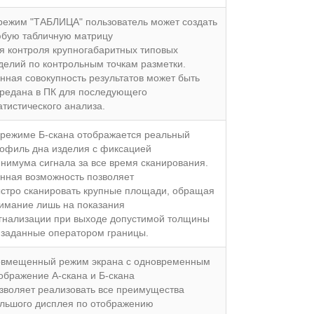
режим "ТАБЛИЦА" пользователь может создать
бую табличную матрицу
я контроля крупногабаритных типовых
делий по контрольным точкам разметки.
нная совокупность результатов может быть
редана в ПК для последующего
атистического анализа.
режиме Б-скана отображается реальный
офиль дна изделия с фиксацией
нимума сигнала за все время сканирования.
нная возможность позволяет
стро сканировать крупные площади, обращая
имание лишь на показания
гнализации при выходе допустимой толщины
 заданные оператором границы.
вмещенный режим экрана с одновременным
ображение А-скана и Б-скана
зволяет реализовать все преимущества
льшого дисплея по отображению