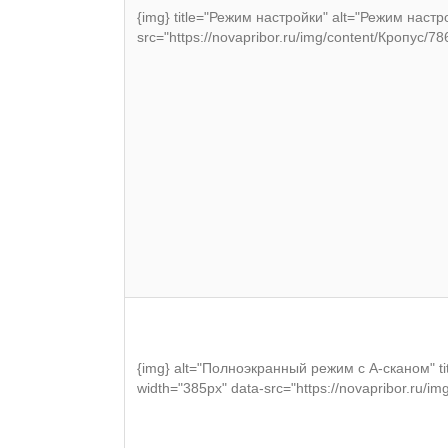
{img} title="Режим настройки" alt="Режим настр
src="https://novapribor.ru/img/content/Кропус/78
{img} alt="Полноэкранный режим с А-сканом" t
width="385px" data-src="https://novapribor.ru/i