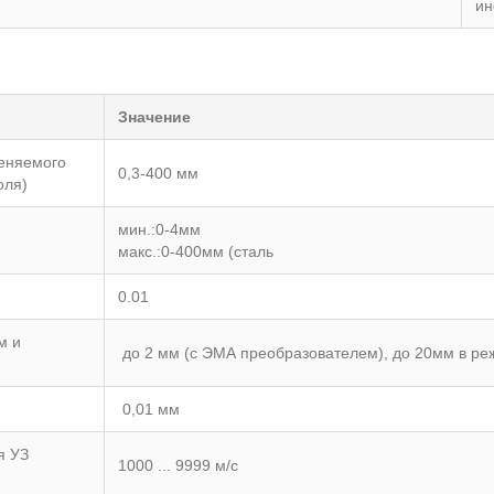
ин
Значение
меняемого
0,3-400 мм
оля)
мин.:0-4мм
макс.:0-400мм (сталь
0.01
м и
до 2 мм (с ЭМА преобразователем), до 20мм в реж
0,01 мм
я УЗ
1000 ... 9999 м/с