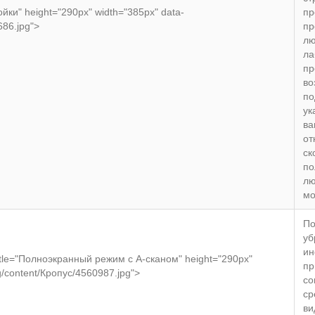
ойки" height="290px" width="385px" data-
пр
686.jpg">
пр
лю
ла
пр
во
по
ук
ва
от
ск
по
лю
мо
По
уб
ин
itle="Полноэкранный режим с А-сканом" height="290px"
пр
mg/content/Кропус/4560987.jpg">
со
ср
ви