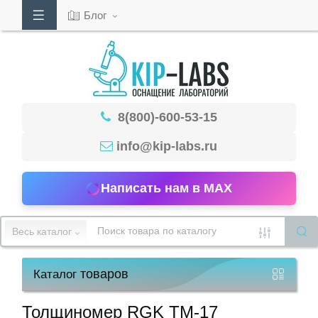
Блог
Кабинет
8(800)-600-53-15
Обратный
звонок
info@kip-labs.ru
Написать нам в MAX
8(800)-600-
53-
Весь каталог
15
товаров
Каталог
Режим
работы
Толщиномер RGK TM-17