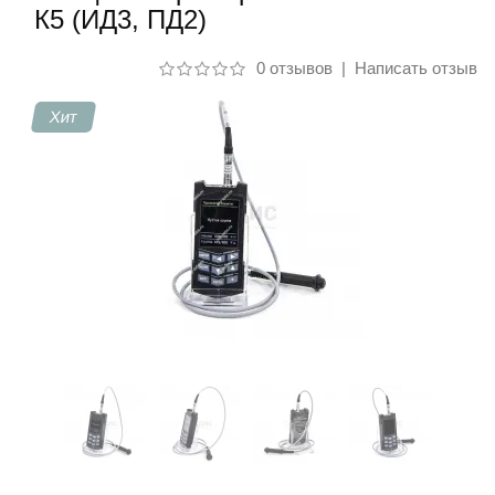
К5 (ИД3, ПД2)
Контакты
0 отзывов
|
Написать отзыв
Хит