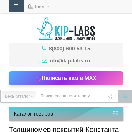
Блог
Кабинет
8(800)-600-53-15
Обратный
звонок
info@kip-labs.ru
Написать нам в MAX
8(800)-600-
53-
Весь каталог
15
товаров
Каталог
Режим
работы
Толщиномер покрытий Константа