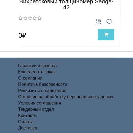
Вихретоковый толщиномер Sedge-
42
0₽
Гарантии и возврат
Как сделать заказ
О компании
Политика безопасности
Реквизиты организации
Согласие на обработку персональных данных
Условия соглашения
Тендерный отдел
Контакты
Оплата
Доставка