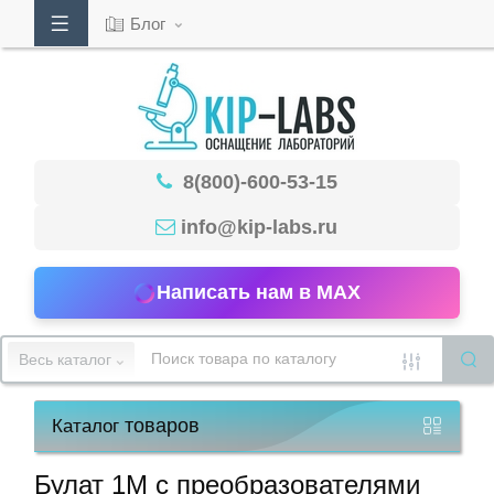
Блог
Кабинет
8(800)-600-53-15
Обратный
звонок
info@kip-labs.ru
Написать нам в MAX
8(800)-600-
53-
Весь каталог
15
товаров
Каталог
Режим
работы
Булат 1М с преобразователями