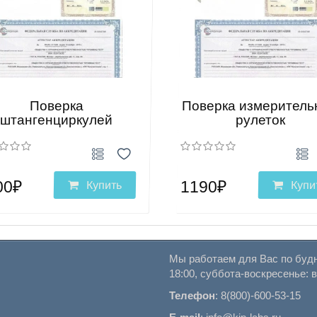
Поверка
Поверка измеритель
штангенциркулей
рулеток
00₽
1190₽
Купить
Купи
Мы работаем для Вас по будн
18:00, суббота-воскресенье: 
Телефон
:
8(800)-600-53-15