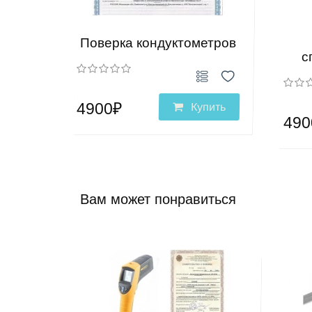
Поверка кондуктометров
с
4900₽
Купить
490
Вам может понравиться