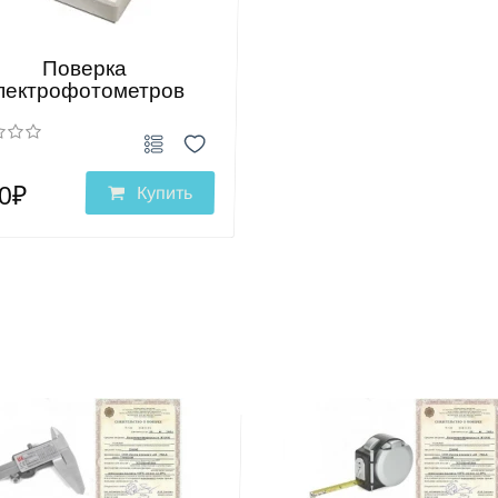
Поверка
пектрофотометров
0₽
Купить