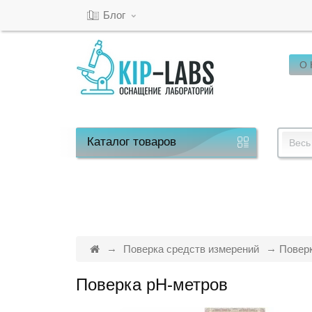
Блог
О
Кабинет
Обратный
звонок
Каталог
товаров
Весь
8(800)-600-
53-
15
Поверка средств измерений
Повер
Поверка pH-метров
Режим
работы