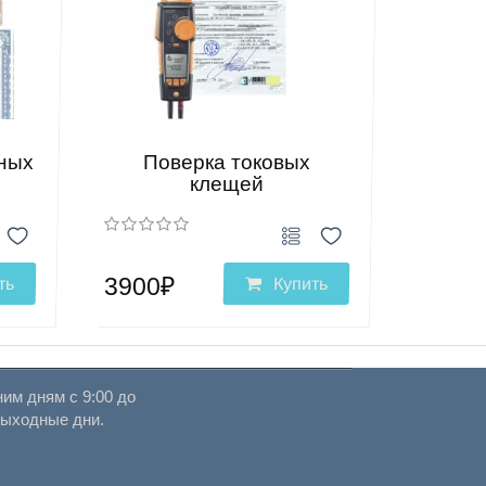
ных
Поверка токовых
клещей
3900₽
ть
Купить
им дням с 9:00 до
выходные дни.