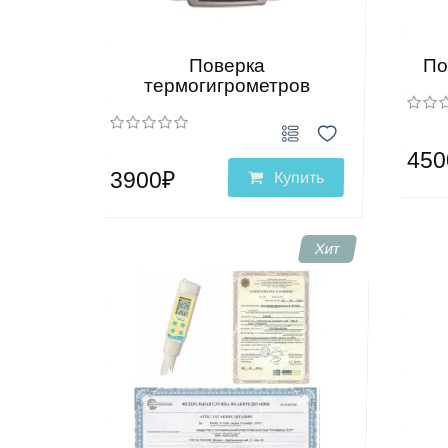
Поверка
По
термогигрометров
450
3900₽
Купить
Хит