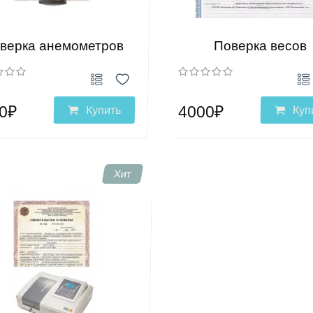
верка анемометров
Поверка весов
0₽
4000₽
Купить
Куп
Хит