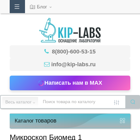
Блог
Кабинет
8(800)-600-53-15
Обратный
звонок
info@kip-labs.ru
Написать нам в MAX
8(800)-600-
53-
Весь каталог
15
товаров
Каталог
Режим
работы
Микроскоп Биомед 1