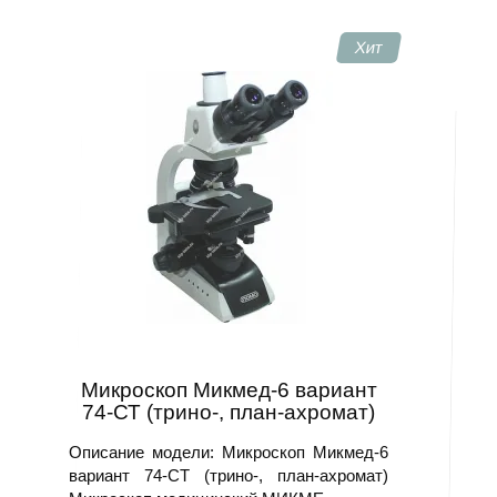
научный микроскоп подбирают под конкретное
направление. Дополнительно учитывают требования к
Хит
наблюдению и фиксации результатов.
Профессиональные модели
Профессиональная модель рассчитана на регулярную
работу в лаборатории или отделе контроля. При
подборе учитывают увеличение, оптическую систему,
конструкцию визуальной части, освещение,
возможность фотофиксации. Для биологических
препаратов, металлов, объёмных объектов либо
учебных работ используют разные типы
оборудования.
Перед тем как купить профессиональный
лабораторный микроскоп, сопоставьте характеристики
с рабочей методикой. Универсальная конструкция
Микроскоп Микмед-6 вариант
может не соответствовать отдельным способам
74-СТ (трино-, план-ахромат)
исследования.
Описание модели: Микроскоп Микмед-6
Цена и заказ микроскопа
вариант 74-СТ (трино-, план-ахромат)