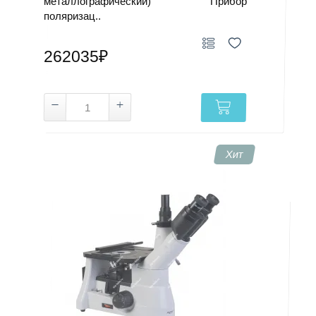
металлографический) Прибор
поляризац..
262035₽
Хит