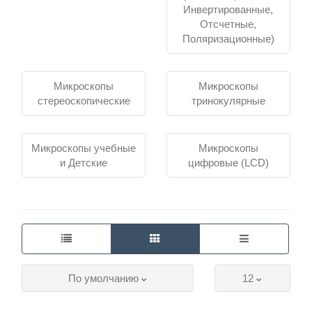
монокулярные и тринокулярные
— разное
Инвертированные,
исполнение визуальной части;
Отсчетные,
цифровые
— наблюдение через камеру или
Поляризационные)
LCD-экран, фотофиксация;
специализированные
— люминесцентные,
инвертированные, отсчётные, поляризационные
Микроскопы
Микроскопы
системы;
стереоскопические
тринокулярные
учебные и детские
— демонстрации,
знакомство с микроскопией.
Какой микроскоп купить для
Микроскопы учебные
Микроскопы
и Детские
цифровые (LCD)
лаборатории?
Сначала определите объект исследования:
биологический препарат, металл, шлиф или объёмную
деталь. Затем сравните тип конструкции, способ
наблюдения, подключение камеры, состав комплекта.
Такой порядок помогает исключить оборудование, не
рассчитанное на нужную задачу.
По умолчанию
12
Лабораторный микроскоп выбирают с учётом рабочей
методики и типа образцов. Исследовательский или