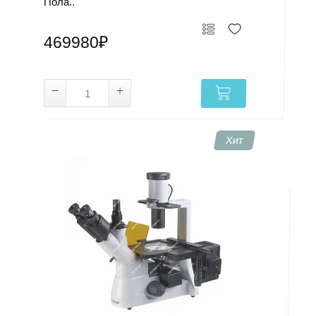
Пола..
469980₽
Хит