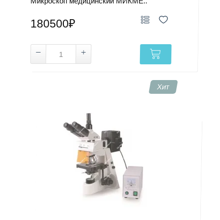
Микроскоп медицинский МИКМЕ..
Цена микроскопа зависит от его типа, оптической
системы, камеры, LCD-экрана, комплектации.
180500₽
Стоимость микроскопа для лаборатории может
отличаться от стоимости учебной модели. Актуальные
данные указаны в карточке выбранной позиции.
Сколько стоит профессиональный
микроскоп?
Хит
Итоговая сумма зависит от назначения и оснащения.
Поэтому цену микроскопа для лаборатории лучше
сравнивать вместе с характеристиками. Это помогает
оценить модели одного класса без отрыва от их
возможностей.
Чтобы заказать микроскоп, выберите нужный раздел
каталога, затем подходящую позицию. При подборе
можно уточнить тип конструкции, возможность
подключения камеры, состав комплекта у
специалиста.