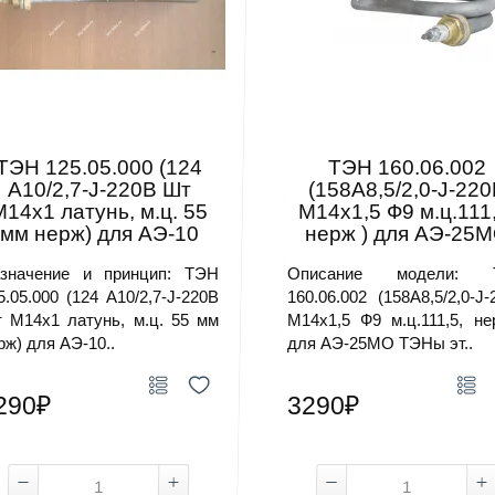
ТЭН 125.05.000 (124
ТЭН 160.06.002
А10/2,7-J-220В Шт
(158А8,5/2,0-J-22
М14х1 латунь, м.ц. 55
М14х1,5 Ф9 м.ц.111,
мм нерж) для АЭ-10
нерж ) для АЭ-25
значение и принцип: ТЭН
Описание модели: 
5.05.000 (124 А10/2,7-J-220В
160.06.002 (158А8,5/2,0-J-
 М14х1 латунь, м.ц. 55 мм
М14х1,5 Ф9 м.ц.111,5, не
рж) для АЭ-10..
для АЭ-25МО ТЭНы эт..
290₽
3290₽