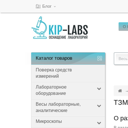
Блог
О
Кабинет
Обратный
звонок
Каталог
товаров
Весь
Поверка средств
измерений
8(800)-600-
53-
Лабораторное
оборудование
15
ТЗ
Весы лабораторные,
аналитические
Режим
О ра
Микроскопы
работы
В разд