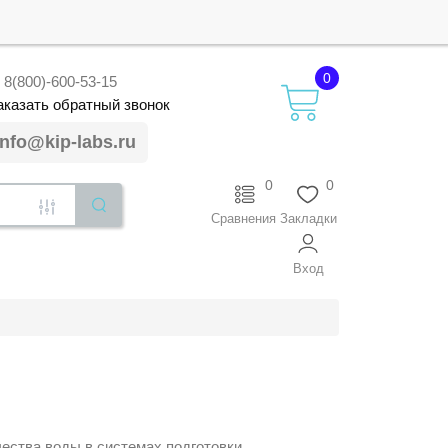
0
8(800)-600-53-15
аказать
обратный
звонок
info@kip-labs.ru
0
0
Сравнения
Закладки
Вход
ества воды в системах подготовки.