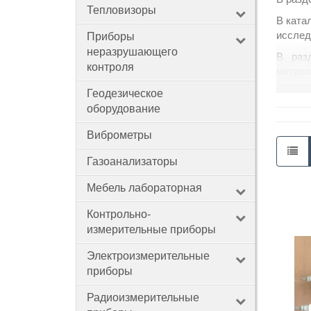
Тепловизоры
В ката
исслед
Приборы
Контакты
неразрушающего
В раз
контроля
метрол
интегр
Геодезическое
оборудование
Что 
Виброметры
М
С
Газоанализаторы
М
К
Мебель лабораторная
З
Контрольно-
При
измерительные приборы
Решени
Электроизмерительные
Они ис
приборы
Элемен
Радиоизмерительные
Чтобы 