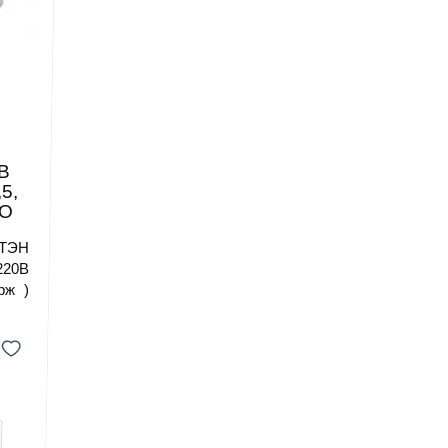
0В
5,
МО
ТЭН
220В
рж )