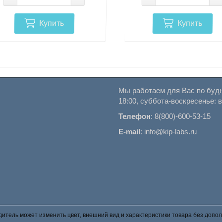
Купить
Купить
Мы работаем для Вас по будн
18:00, суббота-воскресенье: 
Телефон
:
8(800)-600-53-15
E-mail
:
info@kip-labs.ru
итель может изменить цвет, внешний вид и характеристики товара без допол