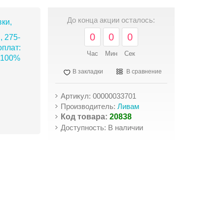
До конца акции осталось:
ки,
0
0
0
, 275-
плат:
Час
Мин
Сек
 100%
В закладки
В сравнение
Артикул: 00000033701
Производитель:
Ливам
Код товара:
20838
Доступность: В наличии