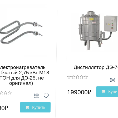
лектронагреватель
Дистиллятор ДЭ-7
убчатый 2,75 кВт М18
(ТЭН для ДЭ-25, не
оригинал)
199000₽
Купи
90₽
Купить