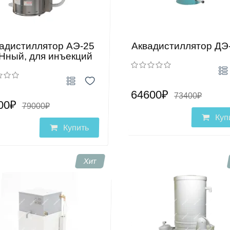
адистиллятор АЭ-25
Аквадистиллятор ДЭ
Нный, для инъекций
64600₽
73400₽
00₽
79000₽
Куп
Купить
Хит