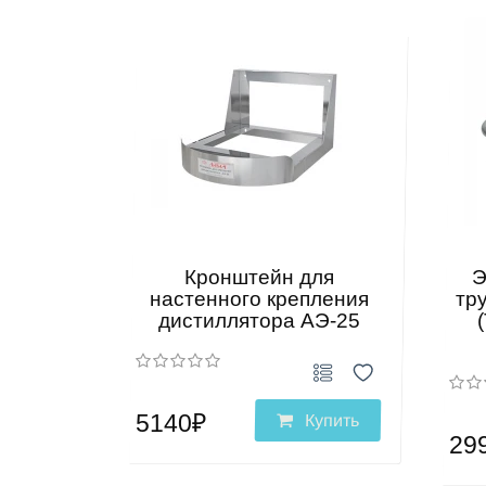
Кронштейн для
Э
настенного крепления
тр
дистиллятора АЭ-25
5140₽
Купить
29