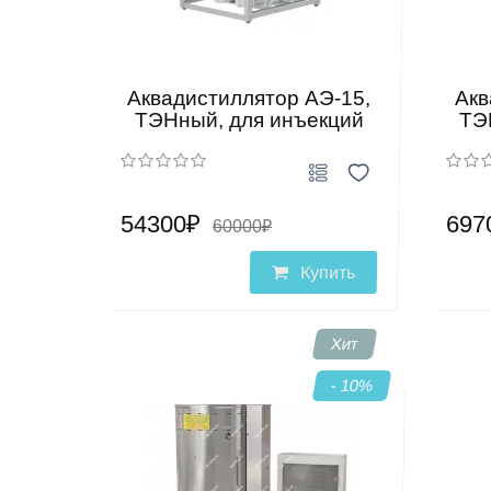
Аквадистиллятор АЭ-15,
Акв
ТЭНный, для инъекций
ТЭ
54300₽
697
60000₽
Купить
Хит
- 10
%