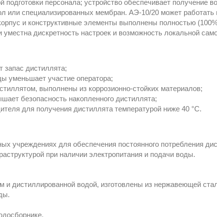
й подготовки персонала; устройство обеспечивает получение в
л или специализированных мембран. АЭ-10/20 может работать 
корпус и конструктивные элементы выполнены полностью (100%
и уместна дискретность настроек и возможность локальной сам
т запас дистиллята;
ды уменьшает участие оператора;
стиллятом, выполнены из коррозионно-стойких материалов;
шает безопасность накопленного дистиллята;
ителя для получения дистиллята температурой ниже 40 °С.
ных учреждениях для обеспечения постоянного потребления дис
раструктурой при наличии электропитания и подачи воды.
м и дистиллированной водой, изготовлены из нержавеющей стал
ды.
одосборнике.