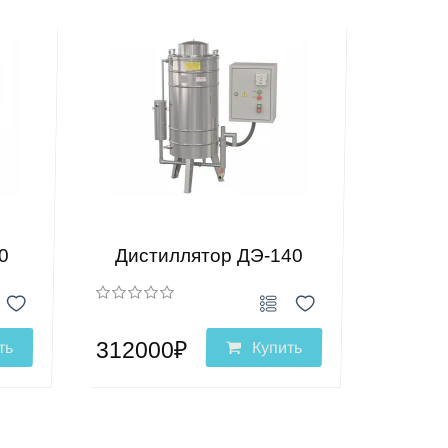
0
Дистиллятор ДЭ-140
312000₽
ть
Купить