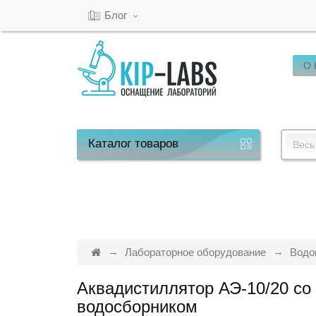
Блог
О
Кабинет
Обратный
звонок
Каталог
товаров
Весь
8(800)-600-
53-
15
Лабораторное оборудование
Водо
Аквадистиллятор АЭ-10/20 со
Режим
водосборником
работы