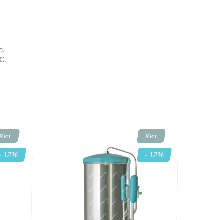
е.
С.
Хит
Хит
- 12
%
- 12
%