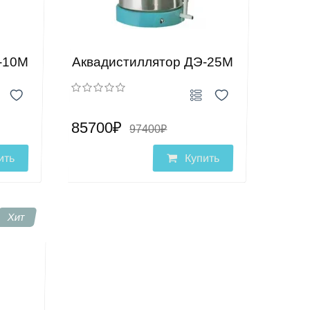
-10М
Аквадистиллятор ДЭ-25М
85700₽
97400₽
ить
Купить
Хит