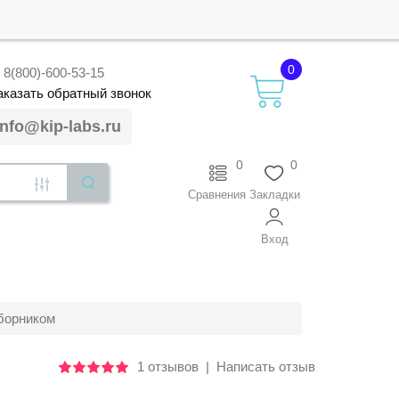
0
8(800)-600-53-15
аказать
обратный
звонок
info@kip-labs.ru
0
0
Сравнения
Закладки
Вход
борником
1 отзывов
|
Написать отзыв