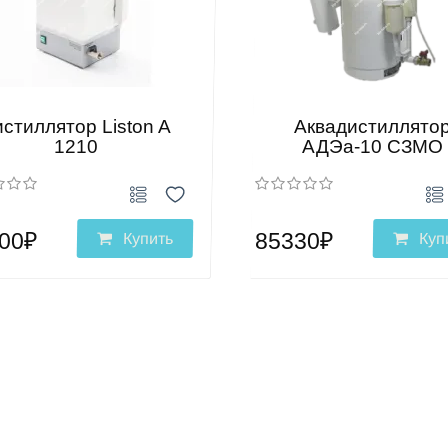
стиллятор Liston A
Аквадистиллято
1210
АДЭа-10 СЗМО
00₽
85330₽
Купить
Куп