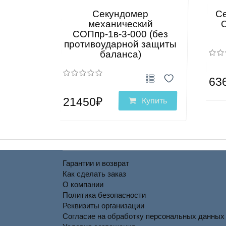
Секундомер
С
механический
С
СОПпр-1в-3-000 (без
противоударной защиты
баланса)
63
21450₽
Купить
Гарантии и возврат
Как сделать заказ
О компании
Политика безопасности
Реквизиты организации
Согласие на обработку персональных данных