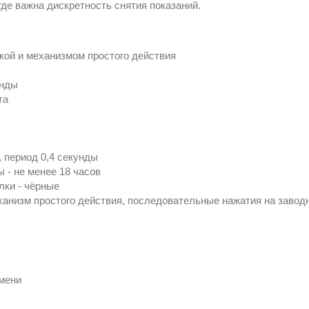
где важна дискретность снятия показаний.
кой и механизмом простого действия
унды
та
 период 0,4 секунды
 - не менее 18 часов
лки - чёрные
анизм простого действия, последовательные нажатия на завод
мени