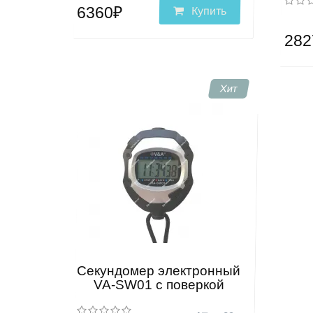
6360₽
Купить
282
Хит
Секундомер электронный
VA-SW01 с поверкой