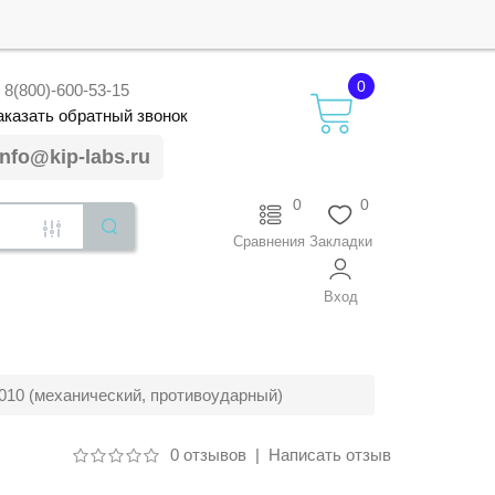
0
8(800)-600-53-15
аказать
обратный
звонок
info@kip-labs.ru
0
0
Сравнения
Закладки
Вход
10 (механический, противоударный)
0 отзывов
|
Написать отзыв