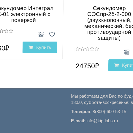
екундомер Интеграл
Секундомер
-01 электронный с
СОСпр-2б-2-000
поверкой
(двухкнопочный,
механический, бе
противоударной
защиты)
60₽
Купить
24750₽
Купи
Мы работаем для Вас по будн
18:00, суббота-воскресенье: 
Телефон
:
8(800)-600-53-15
E-mail
:
info@kip-labs.ru