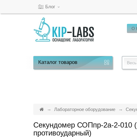
Блог
О
Кабинет
Обратный
звонок
Каталог
товаров
Весь
8(800)-600-
53-
15
Лабораторное оборудование
Секу
Секундомер СОПпр-2а-2-010 (
Режим
противоударный)
работы