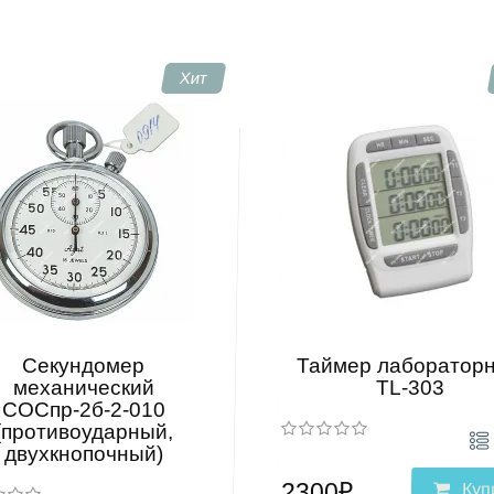
Хит
Секундомер
Таймер лаборатор
механический
TL-303
СОСпр-2б-2-010
(противоударный,
двухкнопочный)
2300₽
Куп