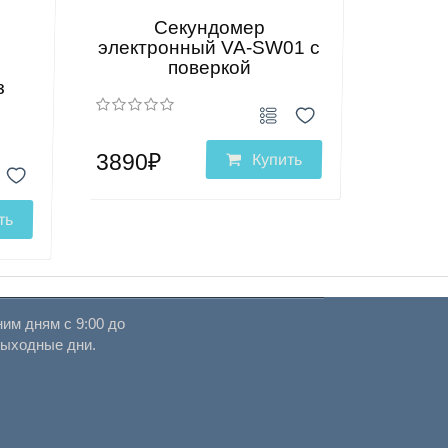
Секундомер
электронный VA-SW01 с
поверкой
з
3890₽
Купить
ть
им дням с 9:00 до
выходные дни.