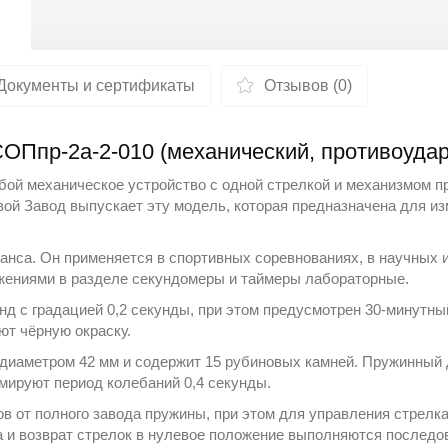
Документы и сертификаты
Отзывов (0)
СОПпр-2а-2-010 (механический, противоуда
ой механическое устройство с одной стрелкой и механизмом п
вой Завод
выпускает эту модель, которая предназначена для из
нса. Он применяется в спортивных соревнованиях, в научных 
жениями в разделе
секундомеры и таймеры лабораторные
.
нд с градацией 0,2 секунды, при этом предусмотрен 30-минутны
ют чёрную окраску.
иаметром 42 мм и содержит 15 рубиновых камней. Пружинный д
мируют период колебаний 0,4 секунды.
ов от полного завода пружины, при этом для управления стрел
ка и возврат стрелок в нулевое положение выполняются послед