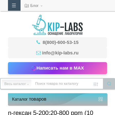
Блог
Кабинет
8(800)-600-53-15
Обратный
звонок
info@kip-labs.ru
Написать нам в MAX
8(800)-600-
53-
Весь каталог
15
товаров
Каталог
Режим
работы
n-гексан 5-200;20-800 ppm (10