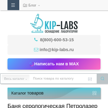
Блог
Кабинет
8(800)-600-53-15
Обратный
звонок
info@kip-labs.ru
Написать нам в MAX
8(800)-600-
53-
Весь каталог
15
товаров
Каталог
Режим
работы
Баня серологическая Петролазер