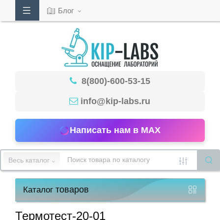
Блог
Кабинет
8(800)-600-53-15
Обратный
звонок
info@kip-labs.ru
Написать нам в MAX
8(800)-600-
53-
Весь каталог
15
товаров
Каталог
Режим
работы
Термотест-20-01