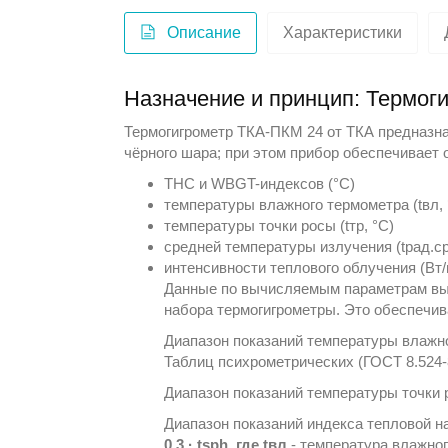
Описание
Характеристики
Назначение и принцип: Термог
Термогигрометр ТКА-ПКМ 24 от
ТКА
предназна
чёрного шара; при этом прибор обеспечивает
ТНС и WBGT-индексов (°С)
температуры влажного термометра (tвл, 
температуры точки росы (tтр, °С)
средней температуры излучения (tрад.ср.
интенсивности теплового облучения (Вт/
Данные по вычисляемым параметрам выво
набора
термогигрометры
. Это обеспечи
Диапазон показаний температуры влажн
Таблиц психрометрических (ГОСТ 8.524-
Диапазон показаний температуры точки 
Диапазон показаний индекса тепловой 
0,3 · tsph, где tвл
- температура влажног