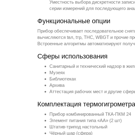
Уместность выбора дискретности записи
серии измерений для последующего ана
Функциональные опции
Прибор обеспечивает последовательное снятие
вычисляются tвл, tтр, ТНС, WBGT и прочие п
Встроенные алгоритмы автоматизируют получе
Сферы использования
Санитарный и технический надзор в жи
Музеях
Библиотеках
Архива
Аттестация рабочих мест и другие сфер
Комплектация термогигрометра
Прибор комбинированный ТКА-ПКМ 24
Элемент питания типа «АА» (2 шт)
Штатив-трипод настольный
Чёрный шар (сфера)