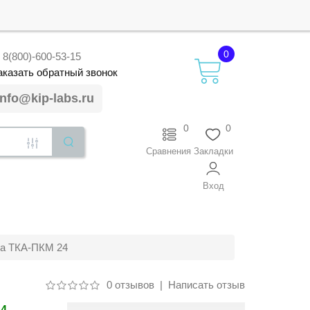
0
8(800)-600-53-15
аказать
обратный
звонок
info@kip-labs.ru
0
0
Сравнения
Закладки
Вход
са ТКА-ПКМ 24
0 отзывов
|
Написать отзыв
14