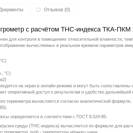
Документы
Отзывов (0)
игрометр с расчётом ТНС-индекса ТКА-ПКМ 
чен для контроля в помещениях относительной влажности, тем
 отображение вычисляемых в реальном времени параметров мик
°С)
, °С)
м2)
дятся на экран в онлайн-режиме и могут быть сопоставлены с
вает оперативный доступ к результатам и удобство дальнейшей 
ого термометра вычисляется согласно аналитической формуле, 
85).
росы определяется в соответствии с ГОСТ 8.524-85.
нагрузки среды (ТНС-индекса) вычисляется по формуле для рас
о термометра, tsph - температура чёрного шара.