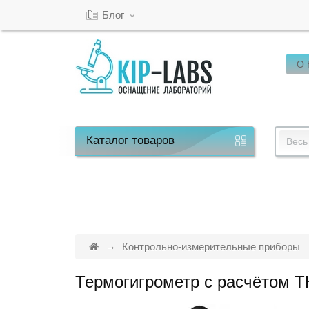
Блог
О
Кабинет
Обратный
звонок
Каталог
товаров
Весь
8(800)-600-
53-
15
Контрольно-измерительные приборы
Термогигрометр с расчётом 
Режим
работы