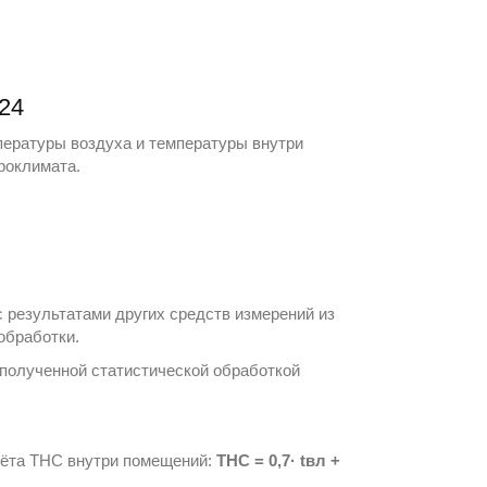
24
пературы воздуха и температуры внутри
роклимата.
 результатами других средств измерений из
обработки.
полученной статистической обработкой
чёта ТНС внутри помещений:
ТНС = 0,7· tвл +