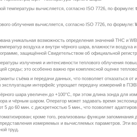
ой температуры вычисляется, согласно ISO 7726, по формуле:
ового облучения вычисляется, согласно ISO 7726, по формуле:
W
зована уникальная возможность определения значений ТНС и W
емператур воздуха и внутри чёрного шара, влажности воздуха 
рограмме, защищённой Свидетельством об официальной регист
ературы излучения и интенсивности теплового облучения повыш
щей среды; это особенно важно при комплексной оценке теплово
ианты съёма и передачи данных, что позволяет отказаться от 
и эксплуатации интерфейс упрощает передачу измерений в ПЭВ
ёрного шара увеличен до +100°С, при этом длина зонда для из
ора и чёрным шаром. Оператор может задавать время экспозиц
 5 до 60 мин. с дискретностью 5 мин., что позволяет адаптиро
оматизирован; кроме того, реализованы функции запоминания 
о представления измеряемых и вычисляемых параметров. Эти 
ной труд.