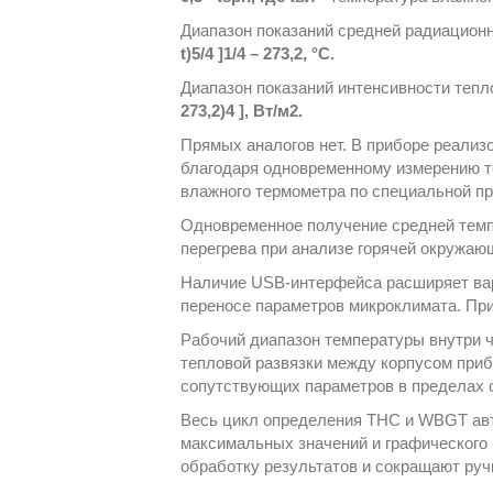
Диапазон показаний средней радиационн
t)5/4 ]1/4 – 273,2, °С.
Диапазон показаний интенсивности тепл
273,2)4 ], Вт/м2.
Прямых аналогов нет. В приборе реали
благодаря одновременному измерению т
влажного термометра по специальной п
Одновременное получение средней темп
перегрева при анализе горячей окружаю
Наличие USB-интерфейса расширяет вар
переносе параметров микроклимата. Пр
Рабочий диапазон температуры внутри ч
тепловой развязки между корпусом приб
сопутствующих параметров в пределах от
Весь цикл определения ТНС и WBGT авт
максимальных значений и графическог
обработку результатов и сокращают руч