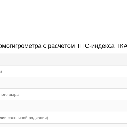
ермогигрометра с расчётом ТНС-индекса ТК
и
ного шара
чии солнечной радиации)