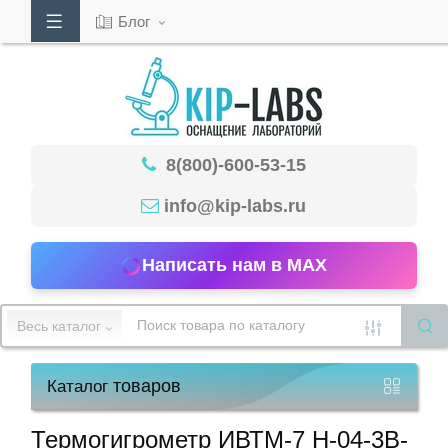
Блог
Кабинет
8(800)-600-53-15
Обратный
звонок
info@kip-labs.ru
Написать нам в MAX
8(800)-600-
53-
Весь каталог
15
товаров
Каталог
Режим
работы
Термогигрометр ИВТМ-7 Н-04-3В-