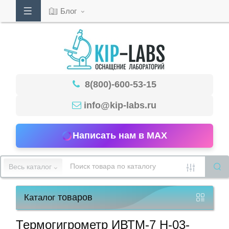
Блог
Кабинет
8(800)-600-53-15
Обратный
звонок
info@kip-labs.ru
Написать нам в MAX
8(800)-600-
53-
Весь каталог
15
товаров
Каталог
Режим
работы
Термогигрометр ИВТМ-7 Н-03-