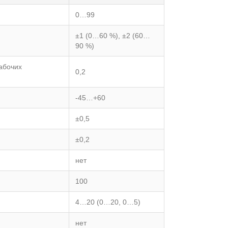
0…99
±1 (0…60 %), ±2 (60…
90 %)
абочих
0,2
-45…+60
±0,5
±0,2
нет
100
4…20 (0…20, 0…5)
нет