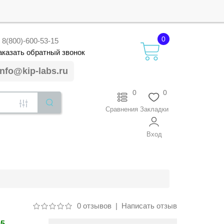
0
8(800)-600-53-15
аказать
обратный
звонок
info@kip-labs.ru
0
0
Сравнения
Закладки
Вход
0 отзывов
|
Написать отзыв
95