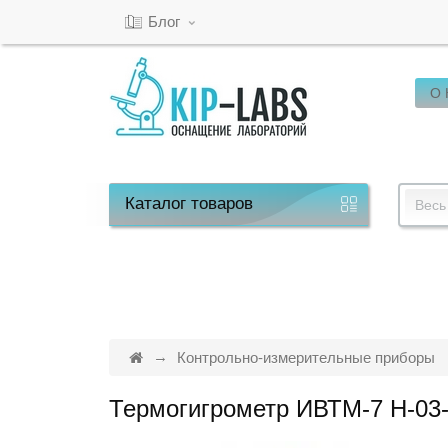
Блог
О
Кабинет
Обратный
звонок
Каталог
товаров
Весь
8(800)-600-
53-
15
Контрольно-измерительные приборы
Термогигрометр ИВТМ-7 Н-03
Режим
работы