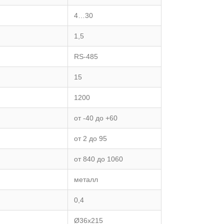
4…30
1,5
RS-485
15
1200
от -40 до +60
от 2 до 95
от 840 до 1060
металл
0,4
Ø36х215