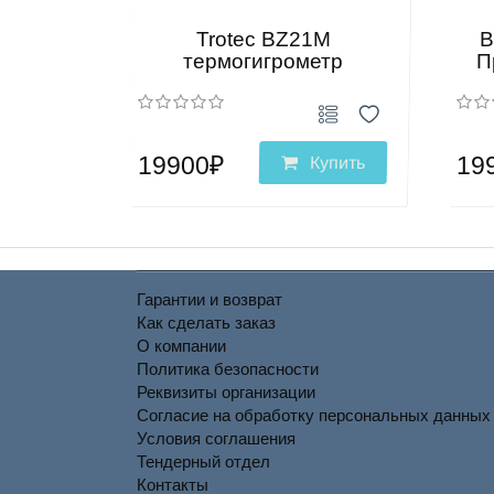
Trotec BZ21M
В
термогигрометр
П
19900₽
19
Купить
Гарантии и возврат
Как сделать заказ
О компании
Политика безопасности
Реквизиты организации
Согласие на обработку персональных данных
Условия соглашения
Тендерный отдел
Контакты