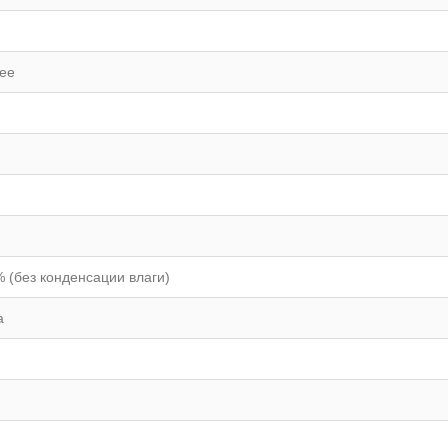
лее
% (без конденсации влаги)
а