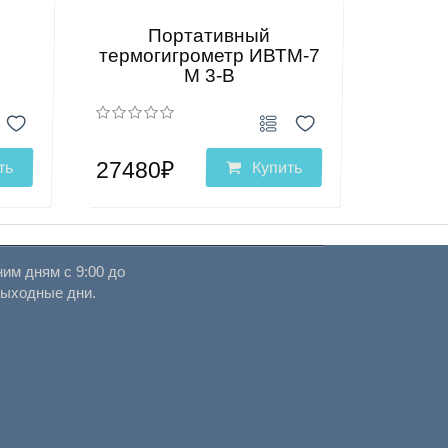
Портативный
термогигрометр ИВТМ-7
М 3-В
27480₽
ть
Купить
им дням с 9:00 до
выходные дни.