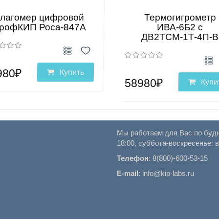
лагомер цифровой
Термогигрометр
рофКИП Роса-847А
ИВА-6Б2 с
ДВ2ТСМ-1Т-4П-В
980₽
Купить
58980₽
Купи
Мы работаем для Вас по будн
18:00, суббота-воскресенье: 
Телефон
:
8(800)-600-53-15
E-mail
:
info@kip-labs.ru