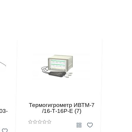
ь
Термогигрометр ИВТМ-7
03-
/16-Т-16Р-Е (7)