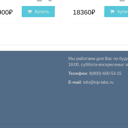
900₽
18360₽
Купить
Купи
Мы работаем для Вас по будн
18:00, суббота-воскресенье: 
Телефон
:
8(800)-600-53-15
E-mail
:
info@kip-labs.ru