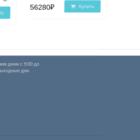
56280₽
Купить
ть
им дням с 9:00 до
выходные дни.