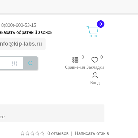
0
8(800)-600-53-15
аказать
обратный
звонок
info@kip-labs.ru
0
0
Сравнения
Закладки
Вход
се
0 отзывов
|
Написать отзыв