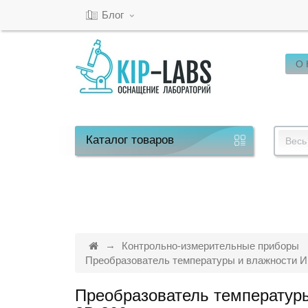
Блог
О
Кабинет
Обратный
звонок
Каталог
товаров
Весь
8(800)-600-
53-
15
Контрольно-измерительные приборы
Преобразователь температуры и влажности И
Режим
Преобразователь температуры
работы