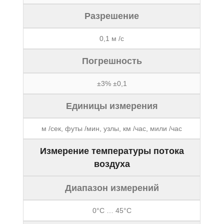
Разрешение
0,1 м /с
Погрешность
±3% ±0,1
Единицы измерения
м /сек, футы /мин, узлы, км /час, мили /час
Измерение температуры потока
воздуха
Диапазон измерений
0°С … 45°С