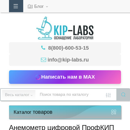
Блог
Кабинет
8(800)-600-53-15
Обратный
звонок
info@kip-labs.ru
Написать нам в MAX
8(800)-600-
53-
Весь каталог
15
товаров
Каталог
Режим
работы
Анемометр цифровой ПрофКИП